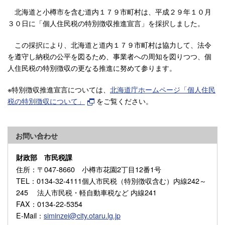
北海道と小樽市を含む道内１７９市町村は、平成２９年１０月
３０日に「個人住民税の特別徴収推進宣言」を採択しました。
この採択により、北海道と道内１７９市町村は協力して、法令
を遵守し納税の公平を図るため、事業者への周知を図りつつ、個
人住民税の特別徴収の更なる推進に努めて参ります。
※特別徴収推進宣言については、
北海道庁ホームページ「個人住民
税の特別徴収について」
をご覧ください。
お問い合わせ
財政部 市民税課
住所
：〒047-8660 小樽市花園2丁目12番1号
TEL
：0134-32-4111個人市民税（特別徴収含む）内線242～
245 法人市民税・軽自動車税など 内線241
FAX
：0134-22-5354
E-Mail
：
siminzei@city.otaru.lg.jp