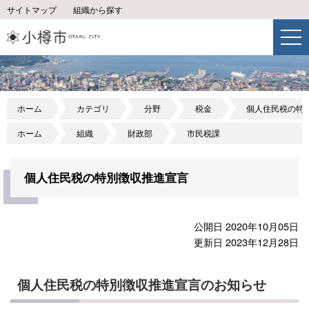
サイトマップ
組織から探す
ホーム
カテゴリ
分野
税金
個人住民税の特
ホーム
組織
財政部
市民税課
個人住民税の特別徴収推進宣言
公開日 2020年10月05日
更新日 2023年12月28日
個人住民税の特別徴収推進宣言のお知らせ