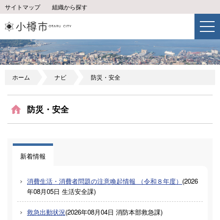
サイトマップ
組織から探す
ホーム
ナビ
防災・安全
防災・安全
新着情報
消費生活・消費者問題の注意喚起情報 （令和８年度）
(
2026
年08月05日
生活安全課
)
救急出動状況
(
2026年08月04日
消防本部救急課
)