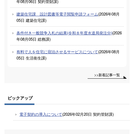
年08月06日
契約管財課
)
建築住宅課 設計図書等電子閲覧申請フォーム
(
2026年08月
05日
建築住宅課
)
条件付き一般競争入札の結果(令和８年度水道局発注分)
(
2026
年08月05日
総務課
)
有料で人を住宅に宿泊させるサービスについて
(
2026年08月
05日
生活衛生課
)
>>新着記事一覧
ピックアップ
電子契約の導入について
(
2026年02月20日
契約管財課
)