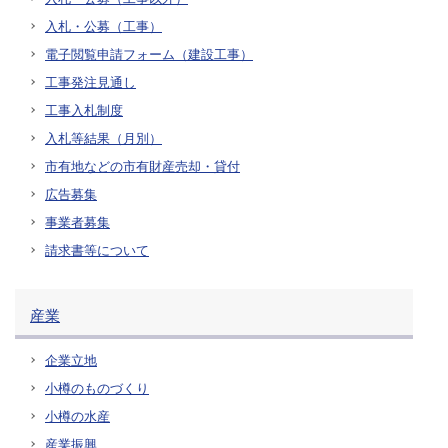
入札・公募（工事）
電子閲覧申請フォーム（建設工事）
工事発注見通し
工事入札制度
入札等結果（月別）
市有地などの市有財産売却・貸付
広告募集
事業者募集
請求書等について
産業
企業立地
小樽のものづくり
小樽の水産
産業振興