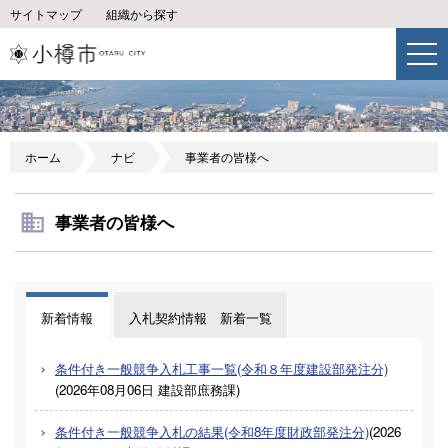
サイトマップ
組織から探す
ホーム
ナビ
事業者の皆様へ
事業者の皆様へ
新着情報
入札契約情報 新着一覧
条件付き一般競争入札工事一覧(令和８年度建設部発注分)
(
2026年08月06日
建設部庶務課
)
条件付き一般競争入札の結果(令和8年度財政部発注分)
(
2026