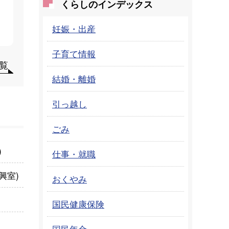
くらしのインデックス
妊娠・出産
子育て情報
覧
結婚・離婚
引っ越し
ごみ
)
仕事・就職
興室
)
おくやみ
国民健康保険
国民年金