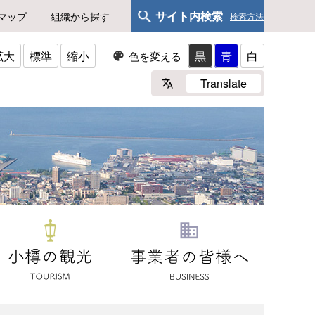
サイト内検索
マップ
組織から探す
検索方法
拡大
標準
縮小
黒
青
白
色を変える
Translate