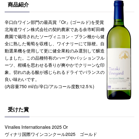
商品紹介
辛口白ワイン部門の最高賞『Or』(ゴールド)を受賞
北海道ワイン株式会社の契約農家である余市町田﨑
農園で栽培されたソーヴィニヨン・ブラン種から健
全に熟した葡萄を収穫し、ワイナリーにて除梗。自
動選果機を使用して更に健全果粒のみ選別して醸造
しました。この品種特有のハーブやパッションフル
ーツ、柑橘を思わせる香りが爽やかでクリーンな印
象。切れのある酸が感じられるドライでバランスの
良い味わいです。
(内容量750 ml/白/辛口/アルコール度数12.5％)
受けた賞
Vinalies Internationales 2025 Or
ヴィナリ国際ワインコンクール2025 ゴールド