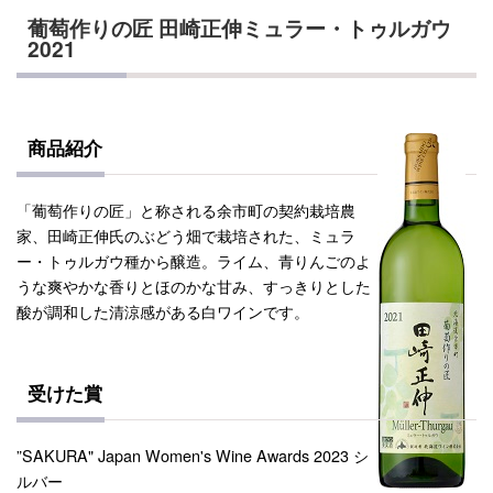
葡萄作りの匠 田崎正伸ミュラー・トゥルガウ
2021
商品紹介
「葡萄作りの匠」と称される余市町の契約栽培農
家、田崎正伸氏のぶどう畑で栽培された、ミュラ
ー・トゥルガウ種から醸造。ライム、青りんごのよ
うな爽やかな香りとほのかな甘み、すっきりとした
酸が調和した清涼感がある白ワインです。
受けた賞
”SAKURA" Japan Women's Wine Awards 2023 シ
ルバー