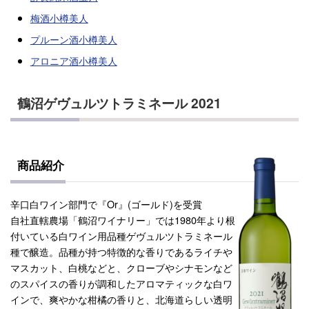
梅酒小樽美人
プルーン酒小樽美人
アロニア酒小樽美人
鶴沼ゲヴュルツトラミネール 2021
商品紹介
辛口白ワイン部門で『Or』(ゴールド)を受賞
自社直轄農場「鶴沼ワイナリー」では1980年より根
付いている白ワイン用品種ゲヴュルツトラミネール
種で醸造。品種が持つ特徴的な香りであるライチや
マスカット、白桃などと、クローブやシナモンなど
のスパイスの香りが調和したアロマティックな白ワ
インで、爽やかな柑橘の香りと、北海道らしい透明