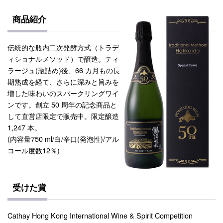
商品紹介
伝統的な瓶内二次発酵方式（トラデ
ィショナルメソッド）で醸造。ティ
ラージュ(瓶詰め)後、66 カ月もの長
期熟成を経て、さらに深みと旨みを
増した味わいのスパークリングワイ
ンです。創立 50 周年の記念商品と
して直営店限定で販売中。限定醸造
1,247 本。
(内容量750 ml/白/辛口(発泡性)/アル
コール度数12％)
受けた賞
Cathay Hong Kong International Wine & Spirit Competition