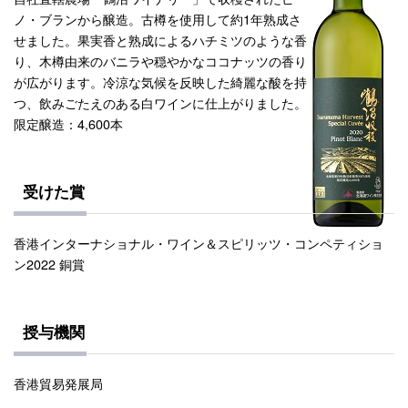
ノ・ブランから醸造。古樽を使用して約1年熟成さ
せました。果実香と熟成によるハチミツのような香
り、木樽由来のバニラや穏やかなココナッツの香り
が広がります。冷涼な気候を反映した綺麗な酸を持
つ、飲みごたえのある白ワインに仕上がりました。
限定醸造：4,600本
受けた賞
香港インターナショナル・ワイン＆スピリッツ・コンペティショ
ン2022 銅賞
授与機関
香港貿易発展局