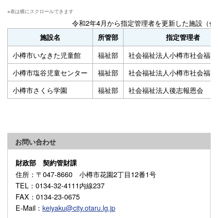
令和2年4月から指定管理者を更新した施設（任
施設名
所管部
指定管理者
小樽市いなきた児童館
福祉部
社会福祉法人小樽市社会福祉
小樽市塩谷児童センター
福祉部
社会福祉法人小樽市社会福祉
小樽市さくら学園
福祉部
社会福祉法人後志報恩会
お問い合わせ
財政部 契約管財課
住所
：〒047-8660 小樽市花園2丁目12番1号
TEL
：0134-32-4111内線237
FAX
：0134-23-0675
E-Mail
：
keiyaku@city.otaru.lg.jp