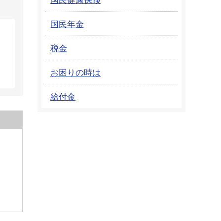
国民年金
税金
お困りの時は
給付金