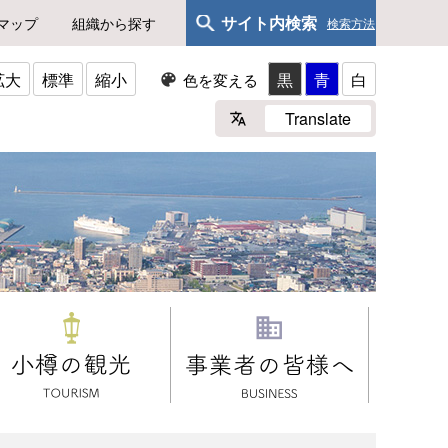
サイト内検索
マップ
組織から探す
検索方法
拡大
標準
縮小
黒
青
白
色を変える
Translate