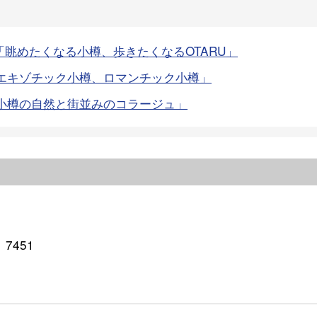
眺めたくなる小樽、歩きたくなるOTARU」
エキゾチック小樽、ロマンチック小樽」
小樽の自然と街並みのコラージュ」
、7451