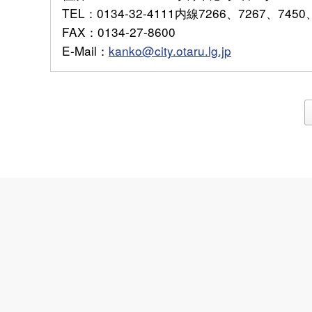
TEL
：0134-32-4111内線7266、7267、7450
FAX
：0134-27-8600
E-Mail
：
kanko@city.otaru.lg.jp