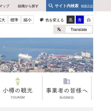
サイト内検索
マップ
組織から探す
検索方法
拡大
標準
縮小
黒
青
白
色を変える
Translate