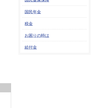
国民年金
税金
お困りの時は
給付金