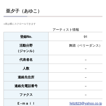
亜夕子（あゆこ）
アーティスト情報
91
登録No.
舞踏（ベリーダンス）
活動分野
（ジャンル）
−
代表者名
−
人数
−
連絡先住所
−
連絡先電話番号
−
ファクス
feliz823@yahoo.co.jp
Ｅ−ｍａｉｌ