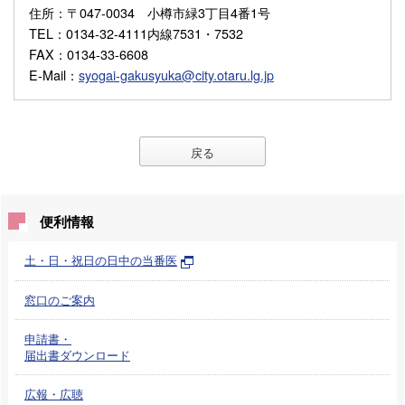
住所
：〒047-0034 小樽市緑3丁目4番1号
TEL
：0134-32-4111内線7531・7532
FAX
：0134-33-6608
E-Mail
：
syogai-gakusyuka@city.otaru.lg.jp
戻る
便利情報
土・日・祝日の日中の当番医
窓口のご案内
申請書・
届出書ダウンロード
広報・広聴