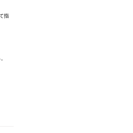
て指
る。