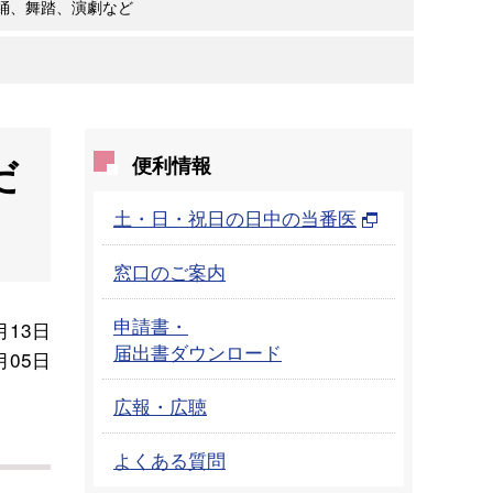
踊、舞踏、演劇など
だ
便利情報
土・日・祝日の日中の当番医
窓口のご案内
申請書・
月13日
届出書ダウンロード
月05日
広報・広聴
よくある質問