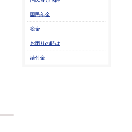
国民年金
税金
お困りの時は
給付金