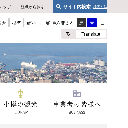
サイト内検索
マップ
組織から探す
検索方法
拡大
標準
縮小
黒
青
白
色を変える
Translate