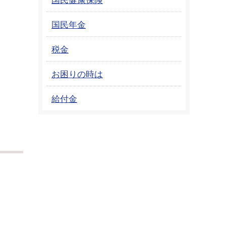
国民年金
税金
お困りの時は
給付金