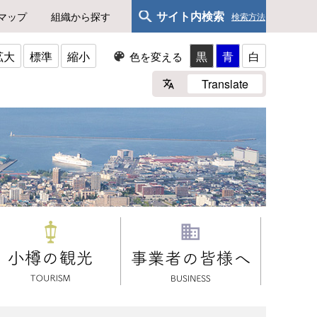
サイト内検索
マップ
組織から探す
検索方法
拡大
標準
縮小
黒
青
白
色を変える
Translate