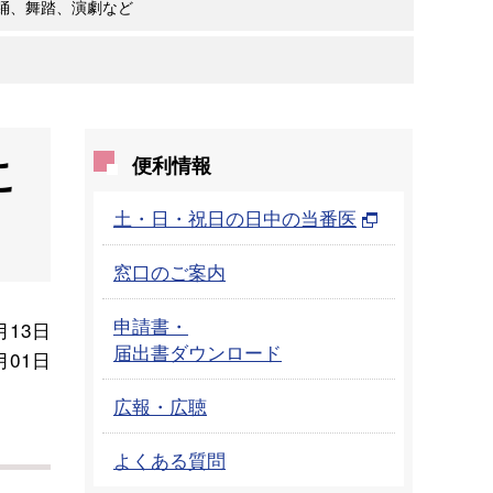
踊、舞踏、演劇など
こ
便利情報
土・日・祝日の日中の当番医
窓口のご案内
申請書・
月13日
届出書ダウンロード
月01日
広報・広聴
よくある質問