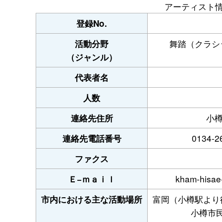
アーティスト
登録No.
舞踏（クラシ
活動分野
（ジャンル）
代表者名
人数
小樽
連絡先住所
0134-2
連絡先電話番号
ファクス
kham-hisae
Ｅ−ｍａｉｌ
富岡（小樽駅より
市内における主な活動場所
小樽市