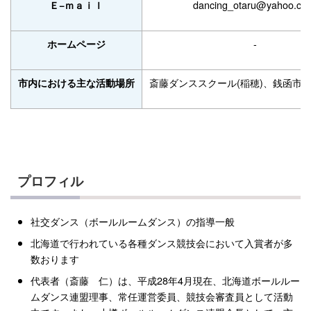
dancing_otaru@yahoo.co.
Ｅ−ｍａｉｌ
-
ホームページ
斎藤ダンススクール(稲穂)、銭函市
市内における主な活動場所
プロフィル
社交ダンス（ボールルームダンス）の指導一般
北海道で行われている各種ダンス競技会において入賞者が多
数おります
代表者（斎藤
仁）は、平成28年4月現在、北海道ボールルー
ムダンス連盟理事、常任運営委員、競技会審査員として活動