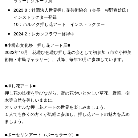
ラリー）グループ展
2023.8：社団法人世界押し花芸術協会（会長 杉野宣雄氏）
インストラクター登録
10：ハルメク押し花アート インストラクター
2024.2：レカンフラワー修得中
■小樽市文化祭 押し花アート展■
2022年10月 花遊び色遊び押し花の会として初参加（市立小樽美
術館・市民ギャラリー）。以降、毎年10月に参加しています。
■押し花アート■
押し花の技術を学びながら、野の花やいとおしい草花、野菜、樹
木等自然を美しいままに、
オリジナルな押し花アートの世界を楽しみましょう。
１人でも多くの方々が気軽に参加し、押し花アートの魅力を広め
ましょう。
■ポーセリンアート（ポーセラーツ）■