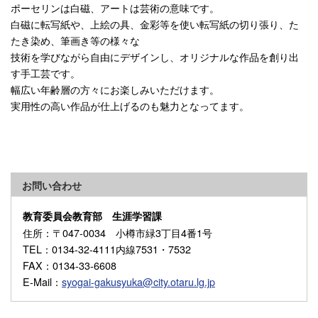
ポーセリンは白磁、アートは芸術の意味です。
白磁に転写紙や、上絵の具、金彩等を使い転写紙の切り張り、た
たき染め、筆画き等の様々な
技術を学びながら自由にデザインし、オリジナルな作品を創り出
す手工芸です。
幅広い年齢層の方々にお楽しみいただけます。
実用性の高い作品が仕上げるのも魅力となってます。
お問い合わせ
教育委員会教育部 生涯学習課
住所
：〒047-0034 小樽市緑3丁目4番1号
TEL
：0134-32-4111内線7531・7532
FAX
：0134-33-6608
E-Mail
：
syogai-gakusyuka@city.otaru.lg.jp