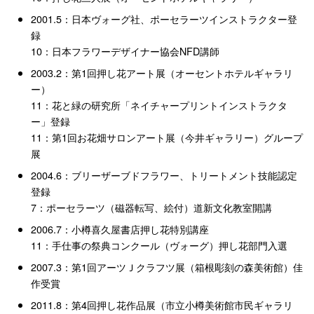
2001.5：日本ヴォーグ社、ポーセラーツインストラクター登
録
10：日本フラワーデザイナー協会NFD講師
2003.2：第1回押し花アート展（オーセントホテルギャラリ
ー）
11：花と緑の研究所「ネイチャープリントインストラクタ
ー」登録
11：第1回お花畑サロンアート展（今井ギャラリー）グループ
展
2004.6：ブリーザーブドフラワー、トリートメント技能認定
登録
7：ポーセラーツ（磁器転写、絵付）道新文化教室開講
2006.7：小樽喜久屋書店押し花特別講座
11：手仕事の祭典コンクール（ヴォーグ）押し花部門入選
2007.3：第1回アーツＪクラフツ展（箱根彫刻の森美術館）佳
作受賞
2011.8：第4回押し花作品展（市立小樽美術館市民ギャラリ