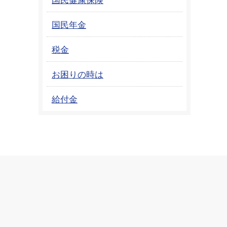
国民年金
税金
お困りの時は
給付金