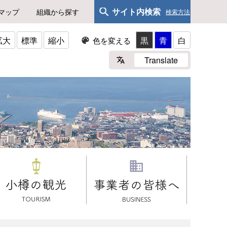
サイト内検索
マップ
組織から探す
検索方法
拡大
標準
縮小
黒
青
白
色を変える
Translate