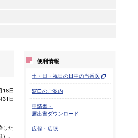
便利情報
土・日・祝日の日中の当番医
月18日
窓口のご案内
月31日
申請書・
届出書ダウンロード
染した
広報・広聴
群）。