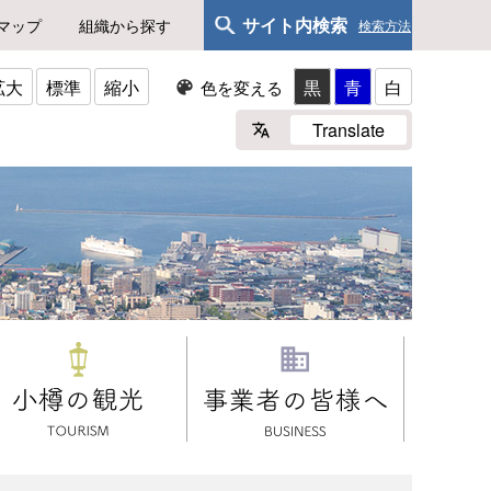
サイト内検索
マップ
組織から探す
検索方法
拡大
標準
縮小
黒
青
白
色を変える
Translate