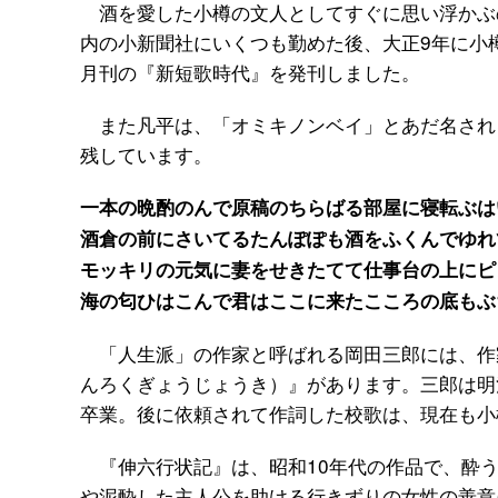
酒を愛した小樽の文人としてすぐに思い浮かぶの
内の小新聞社にいくつも勤めた後、大正9年に小
月刊の『新短歌時代』を発刊しました。
また凡平は、「オミキノンベイ」とあだ名され
残しています。
一本の晩酌のんで原稿のちらばる部屋に寝転ぶは
酒倉の前にさいてるたんぽぽも酒をふくんでゆれ
モッキリの元気に妻をせきたてて仕事台の上にピ
海の匂ひはこんで君はここに来たこころの底もぶ
「人生派」の作家と呼ばれる岡田三郎には、作
んろくぎょうじょうき）』があります。三郎は明
卒業。後に依頼されて作詞した校歌は、現在も小
『伸六行状記』は、昭和10年代の作品で、酔う
や泥酔した主人公を助ける行きずりの女性の善意