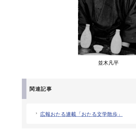
並木凡平
関連記事
広報おたる連載「おたる文学散歩」