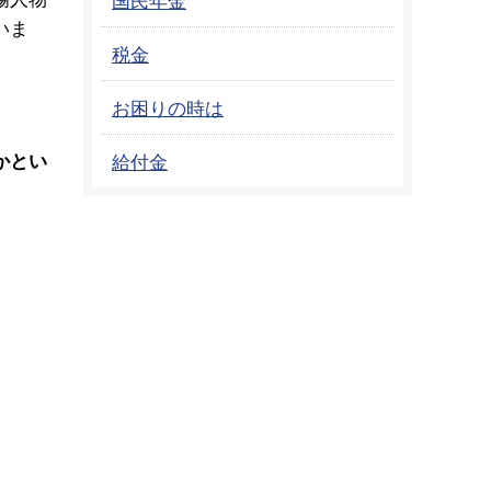
いま
税金
お困りの時は
かとい
給付金