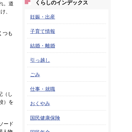
くらしのインデックス
れ。道
設け、
妊娠・出産
子育て情報
くつも
結婚・離婚
引っ越し
ごみ
仕事・就職
記（し
校）を
おくやみ
国民健康保険
ソード
場人物
国民年金