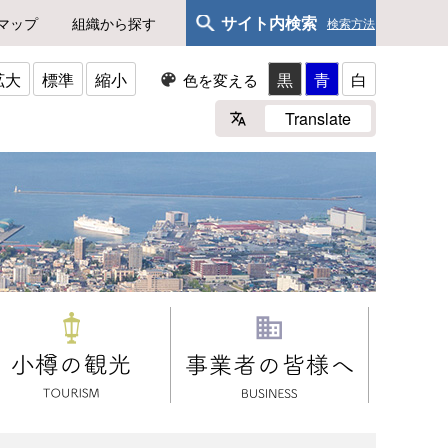
サイト内検索
マップ
組織から探す
検索方法
拡大
標準
縮小
黒
青
白
色を変える
Translate