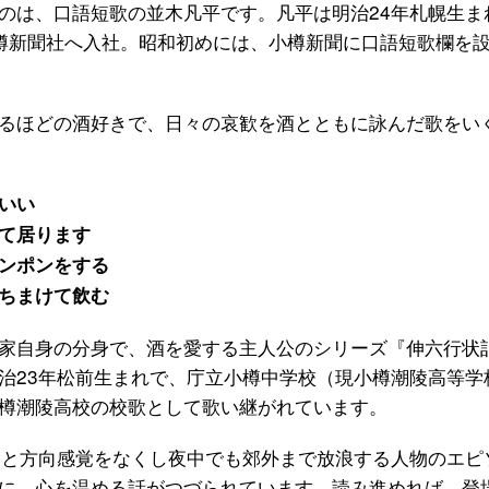
は、口語短歌の並木凡平です。凡平は明治24年札幌生ま
樽新聞社へ入社。昭和初めには、小樽新聞に口語短歌欄を
るほどの酒好きで、日々の哀歓を酒とともに詠んだ歌をい
いい
て居ります
ンポンをする
ちまけて飲む
家自身の分身で、酒を愛する主人公のシリーズ『伸六行状
治23年松前生まれで、庁立小樽中学校（現小樽潮陵高等学
樽潮陵高校の校歌として歌い継がれています。
と方向感覚をなくし夜中でも郊外まで放浪する人物のエピ
に、心を温める話がつづられています。読み進めれば、登