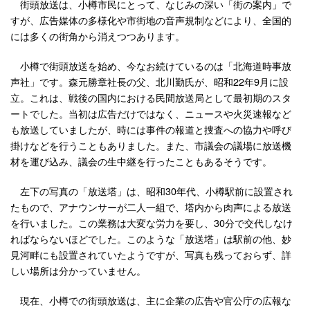
街頭放送は、小樽市民にとって、なじみの深い「街の案内」で
すが、広告媒体の多様化や市街地の音声規制などにより、全国的
には多くの街角から消えつつあります。
小樽で街頭放送を始め、今なお続けているのは「北海道時事放
声社」です。森元勝章社長の父、北川勤氏が、昭和22年9月に設
立。これは、戦後の国内における民間放送局として最初期のスタ
ートでした。当初は広告だけではなく、ニュースや火災速報など
も放送していましたが、時には事件の報道と捜査への協力や呼び
掛けなどを行うこともありました。また、市議会の議場に放送機
材を運び込み、議会の生中継を行ったこともあるそうです。
左下の写真の「放送塔」は、昭和30年代、小樽駅前に設置され
たもので、アナウンサーが二人一組で、塔内から肉声による放送
を行いました。この業務は大変な労力を要し、30分で交代しなけ
ればならないほどでした。このような「放送塔」は駅前の他、妙
見河畔にも設置されていたようですが、写真も残っておらず、詳
しい場所は分かっていません。
現在、小樽での街頭放送は、主に企業の広告や官公庁の広報な