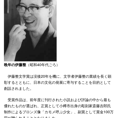
（昭和40年代ごろ）
晩年の伊藤整
伊藤整文学賞は没後20年を機に、文学者伊藤整の業績を長く顕
彰するとともに、日本の文化の発展に寄与することを目的として
創設されました。
受賞作品は、前年度に刊行された小説および評論の中から最も
優れたものが選ばれ、正賞として小樽市出身の彫刻家斎藤吉郎氏
制作によるブロンズ像「カモメ呼ぶ少女」、副賞として賞金100万
円が贈られることとなりました。