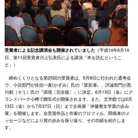
（平成14年6月14
受賞者による記念講演会も開催されていました
日、第11回受賞者川上弘美氏による講演『本を読むというこ
と』）
締めくくりとなる第25回の受賞者は、5月8日に行われた選考会
で、小説部門が佐伯一麦(かずみ）氏の『渡良瀬』、評論部門が黒
川創（そう）氏の『国境〔完全版〕』に決定。6月13日（金）にグ
ランドパーク小樽で贈呈式が開催されます。また、文学館では6月
13日（金）から7月27日（日）まで企画展「伊藤整文学賞の歩み
展」を開催します。全受賞作品と作家のプロフィル、関係者のメ
ッセージなどにより賞の歩みを振り返り、その功績を紹介しま
す。