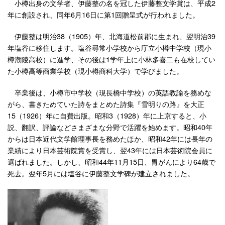
小樽出身の文学者、伊藤整の名を冠した伊藤整文学賞は、平成2
年に創設され、同年6月16日に第1回贈呈式が行われました。
伊藤整は明治38（1905）年、北海道松前郡に生まれ、翌明治39
年塩谷に移住します。塩谷尋常小学校から庁立小樽中学校（現小
樽潮陵高校）に進学、その後は1学年上に小林多喜二も在校してい
た小樽高等商業学校（現小樽商科大学）で学びました。
卒業後は、小樽市中学校（現長橋中学校）の英語教諭を務めな
がら、書きためていた詩をまとめた詩集『雪明りの路』を大正
15（1926）年に自費出版。昭和3（1928）年に上京すると、小
説、翻訳、評論などさまざまな分野で活躍を始めます。昭和40年
からは日本近代文学館理事長を務めたほか、昭和42年には長年の
業績により日本芸術院賞を受賞し、翌43年には日本芸術院会員に
選ばれました。しかし、昭和44年11月15日、胃がんにより64歳で
死去。翌年5月には塩谷に伊藤整文学碑が建立されました。