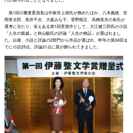
第1回の審査委員長は作家井上靖氏が務めたほか、八木義徳、安
岡章太郎、黒井千次、大庭みな子、菅野昭正、高橋英夫の各氏が
選考に当たり、栄えある第1回受賞作として、大江健三郎氏の小説
『人生の親戚』と秋山駿氏の評論『人生の検証』が選ばれまし
た。以後、小説と評論の2部門から作品が選ばれ、昨年の第24回ま
でに小説25点、評論21点に賞が贈られてきました。