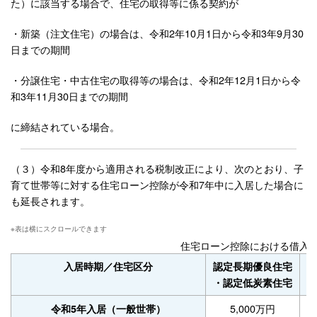
た）に該当する場合で、住宅の取得等に係る契約が
・新築（注文住宅）の場合は、令和2年10月1日から令和3年9月30
日までの期間
・分譲住宅・中古住宅の取得等の場合は、令和2年12月1日から令
和3年11月30日までの期間
に締結されている場合。
（３）令和8年度から適用される税制改正により、次のとおり、子
育て世帯等に対する住宅ローン控除が令和7年中に入居した場合に
も延長されます。
住宅ローン控除における借入
入居時期／住宅区分
認定長期優良住宅
Z
・認定低炭素住宅
5,000万円
令和5年入居（一般世帯）