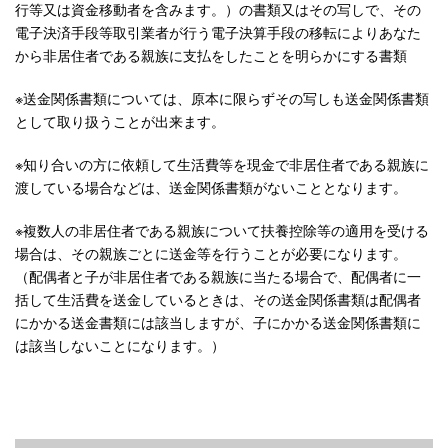
行等又は資金移動者を含みます。）の書類又はその写しで、その
電子決済手段等取引業者が行う電子決算手段の移転によりあなた
から非居住者である親族に支払をしたことを明らかにする書類
※送金関係書類については、原本に限らずその写しも送金関係書類
として取り扱うことが出来ます。
※知り合いの方に依頼して生活費等を現金で非居住者である親族に
渡している場合などは、送金関係書類がないこととなります。
※複数人の非居住者である親族について扶養控除等の適用を受ける
場合は、その親族ごとに送金等を行うことが必要になります。
（配偶者と子が非居住者である親族に当たる場合で、配偶者に一
括して生活費を送金しているときは、その送金関係書類は配偶者
にかかる送金書類には該当しますが、子にかかる送金関係書類に
は該当しないことになります。）