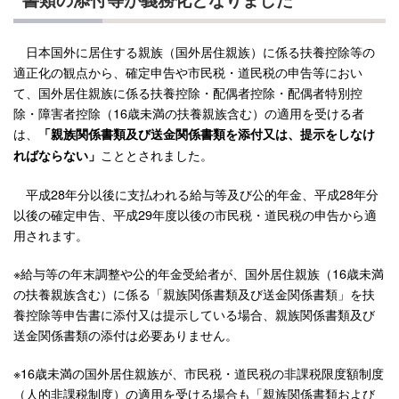
日本国外に居住する親族（国外居住親族）に係る扶養控除等の
適正化の観点から、確定申告や市民税・道民税の申告等におい
て、国外居住親族に係る扶養控除・配偶者控除・配偶者特別控
除・障害者控除（16歳未満の扶養親族含む）の適用を受ける者
は、
「親族関係書類及び送金関係書類を添付又は、提示をしなけ
こととされました。
ればならない」
平成28年分以後に支払われる給与等及び公的年金、平成28年分
以後の確定申告、平成29年度以後の市民税・道民税の申告から適
用されます。
※給与等の年末調整や公的年金受給者が、国外居住親族（16歳未満
の扶養親族含む）に係る「親族関係書類及び送金関係書類」を扶
養控除等申告書に添付又は提示している場合、親族関係書類及び
送金関係書類の添付は必要ありません。
※16歳未満の国外居住親族が、市民税・道民税の非課税限度額制度
（人的非課税制度）の適用を受ける場合も「親族関係書類および