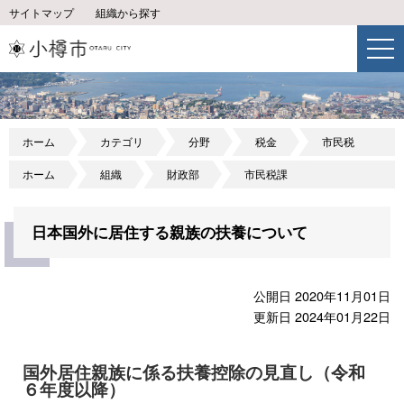
サイトマップ
組織から探す
ホーム
カテゴリ
分野
税金
市民税
ホーム
組織
財政部
市民税課
日本国外に居住する親族の扶養について
公開日 2020年11月01日
更新日 2024年01月22日
国外居住親族に係る扶養控除の見直し（令和
６年度以降）