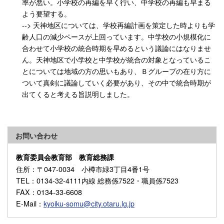
率が悪い。小学校の再編を早く行い、中学校の再編も早まる
よう要望する。
--> 天神地区については、学校再編計画を策定した時よりも学
齢人口の減少ペースが上回っています。中学校の小規模化に
合わせて小学校の統合時期を早めるという議論にはなりませ
ん。天神地区で小学校と中学校が統合の対象となっているこ
とについては地域の方の思いもあり、Ｂグループの在り方に
ついて真剣に議論していく必要があり、その中で統合時期が
出てくると考える旨説明しました。
お問い合わせ
教育委員会教育部 教育総務課
住所
：〒047-0034 小樽市緑3丁目4番1号
TEL
：0134-32-4111内線 総務係7522・職員係7523
FAX
：0134-33-6608
E-Mail
：
kyoiku-somu@city.otaru.lg.jp