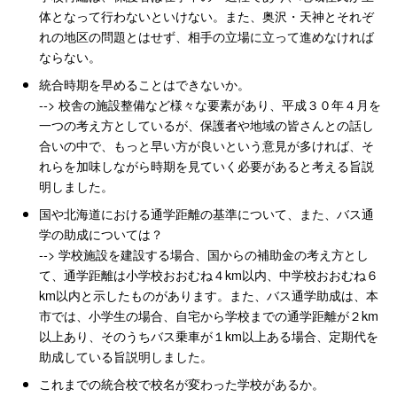
体となって行わないといけない。また、奥沢・天神とそれぞ
れの地区の問題とはせず、相手の立場に立って進めなければ
ならない。
統合時期を早めることはできないか。
--> 校舎の施設整備など様々な要素があり、平成３０年４月を
一つの考え方としているが、保護者や地域の皆さんとの話し
合いの中で、もっと早い方が良いという意見が多ければ、そ
れらを加味しながら時期を見ていく必要があると考える旨説
明しました。
国や北海道における通学距離の基準について、また、バス通
学の助成については？
--> 学校施設を建設する場合、国からの補助金の考え方とし
て、通学距離は小学校おおむね４km以内、中学校おおむね６
km以内と示したものがあります。また、バス通学助成は、本
市では、小学生の場合、自宅から学校までの通学距離が２km
以上あり、そのうちバス乗車が１km以上ある場合、定期代を
助成している旨説明しました。
これまでの統合校で校名が変わった学校があるか。