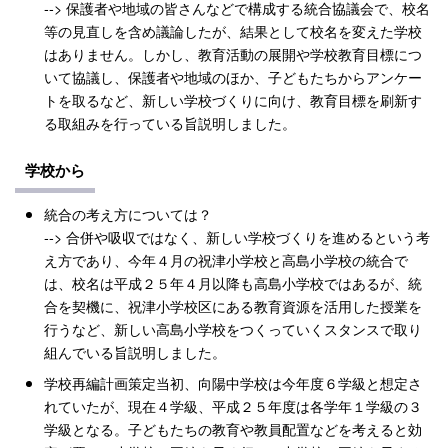
--> 保護者や地域の皆さんなどで構成する統合協議会で、校名
等の見直しを含め議論したが、結果として校名を変えた学校
はありません。しかし、教育活動の展開や学校教育目標につ
いて協議し、保護者や地域のほか、子どもたちからアンケー
トを取るなど、新しい学校づくりに向け、教育目標を刷新す
る取組みを行っている旨説明しました。
学校から
統合の考え方については？
--> 合併や吸収ではなく、新しい学校づくりを進めるという考
え方であり、今年４月の祝津小学校と高島小学校の統合で
は、校名は平成２５年４月以降も高島小学校ではあるが、統
合を契機に、祝津小学校区にある教育資源を活用した授業を
行うなど、新しい高島小学校をつくっていくスタンスで取り
組んでいる旨説明しました。
学校再編計画策定当初、向陽中学校は今年度６学級と想定さ
れていたが、現在４学級、平成２５年度は各学年１学級の３
学級となる。子どもたちの教育や教員配置などを考えると効