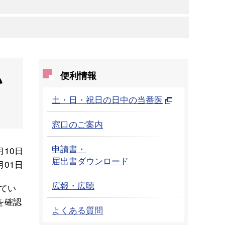
い
便利情報
土・日・祝日の日中の当番医
窓口のご案内
申請書・
月10日
届出書ダウンロード
月01日
広報・広聴
てい
を確認
よくある質問