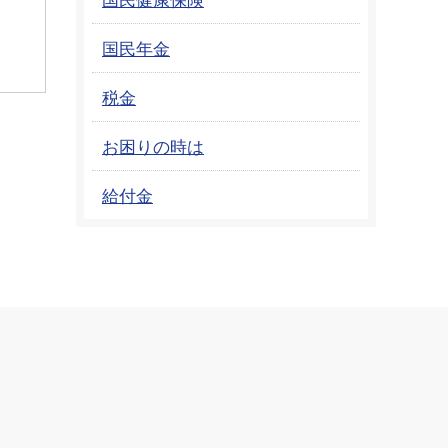
国民年金
税金
お困りの時は
給付金