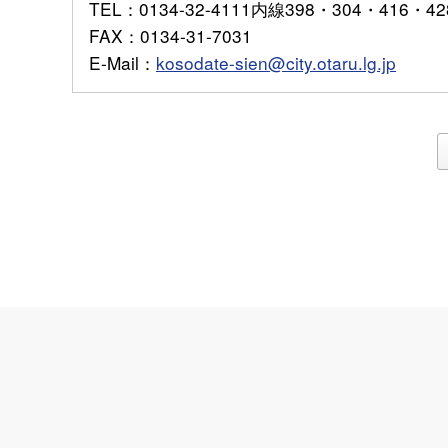
TEL
：0134-32-4111内線398・304・416・42
FAX
：0134-31-7031
E-Mail
：
kosodate-sien@city.otaru.lg.jp