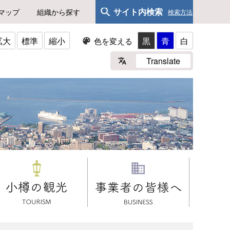
サイト内検索
マップ
組織から探す
検索方法
拡大
標準
縮小
黒
青
白
色を変える
Translate