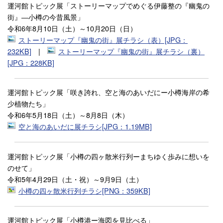
運河館トピック展「ストーリーマップでめぐる伊藤整の『幽鬼の
街』―小樽の今昔風景」
令和6年8月10日（土）～10月20日（日）
ストーリーマップ『幽鬼の街』展チラシ（表）[JPG：
232KB]
|
ストーリーマップ『幽鬼の街』展チラシ（裏）
[JPG：228KB]
運河館トピック展「咲き誇れ、空と海のあいだにー小樽海岸の希
少植物たち」
令和6年5月18日（土）～8月8日（木）
空と海のあいだに展チラシ[JPG：1.19MB]
運河館トピック展「小樽の四ヶ散米行列ーまちゆく歩みに想いを
のせて」
令和5年4月29日（土・祝）～9月9日（土）
小樽の四ヶ散米行列チラシ[PNG：359KB]
運河館トピック展「小樽港ー海図を見比べる」