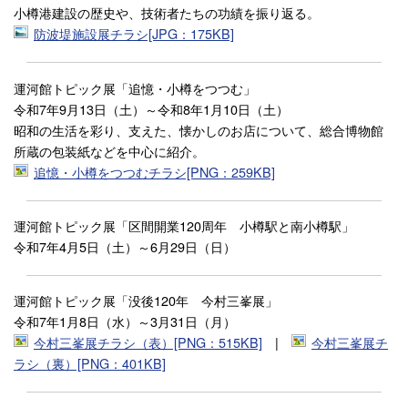
小樽港建設の歴史や、技術者たちの功績を振り返る。
防波堤施設展チラシ[JPG：175KB]
運河館トピック展「追憶・小樽をつつむ」
令和7年9月13日（土）～令和8年1月10日（土）
昭和の生活を彩り、支えた、懐かしのお店について、総合博物館
所蔵の包装紙などを中心に紹介。
追憶・小樽をつつむチラシ[PNG：259KB]
運河館トピック展「区間開業120周年 小樽駅と南小樽駅」
令和7年4月5日（土）～6月29日（日）
運河館トピック展「没後120年 今村三峯展」
令和7年1月8日（水）～3月31日（月）
今村三峯展チラシ（表）[PNG：515KB]
|
今村三峯展チ
ラシ（裏）[PNG：401KB]