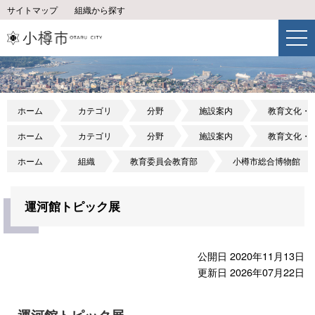
サイトマップ
組織から探す
ホーム
カテゴリ
分野
施設案内
教育文化・
ホーム
カテゴリ
分野
施設案内
教育文化・
ホーム
組織
教育委員会教育部
小樽市総合博物館
運河館トピック展
公開日 2020年11月13日
更新日 2026年07月22日