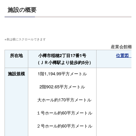
施設の概要
産業会館概
所在地
小樽市稲穂2丁目17番1号
位置図（g
（ＪＲ小樽駅より徒歩約5分）
1階1,194.99平方メートル
施設規模
2階902.65平方メートル
大ホール約170平方メートル
１号ホール約60平方メートル
２号ホール約60平方メートル