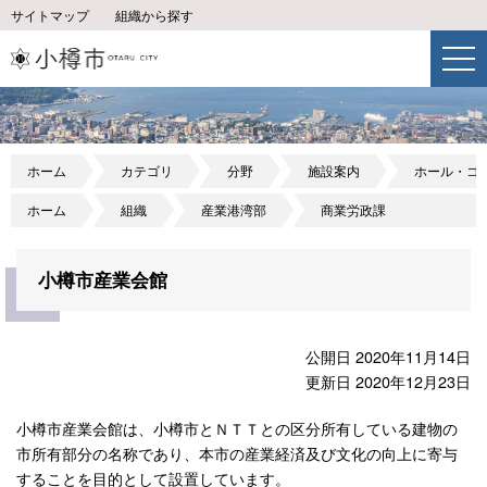
サイトマップ
組織から探す
ホーム
カテゴリ
分野
施設案内
ホール・コ
ホーム
組織
産業港湾部
商業労政課
小樽市産業会館
公開日 2020年11月14日
更新日 2020年12月23日
小樽市産業会館は、小樽市とＮＴＴとの区分所有している建物の
市所有部分の名称であり、本市の産業経済及び文化の向上に寄与
することを目的として設置しています。