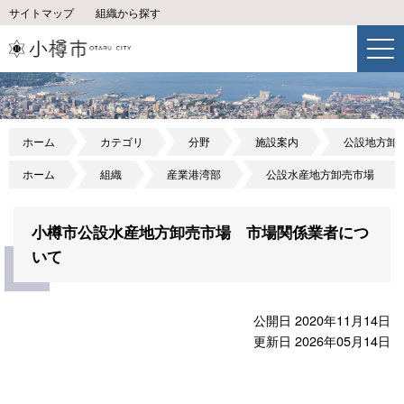
サイトマップ
組織から探す
ホーム
カテゴリ
分野
施設案内
公設地方卸
ホーム
組織
産業港湾部
公設水産地方卸売市場
小樽市公設水産地方卸売市場 市場関係業者につ
いて
公開日 2020年11月14日
更新日 2026年05月14日