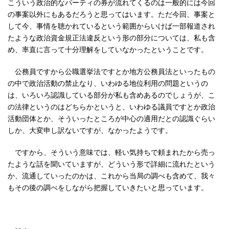
こういう政治的なパーティの券が流れてくるのは一般的には今回
の事案以外にもあるだろうと思ってはいます。ただ今回、事案と
して今、事情を聴かれているという範囲からいけば一部報道され
たような政治資金規正法違反という形の部分については、私も含
め、率直に言って十分理解をしていなかったということです。
公務員ですから公職選挙法ですとか地方公務員法といったもの
の中で政治活動の禁止なり、いわゆる地位利用の問題というの
は、いろいろ認識している部分が私も含めあるのでしょうが、こ
の法律というのはどちらかというと、いわゆる議員ですとか政治
活動団体とか、そういったところが中心の適用だとの認識ぐらい
しか、大変申し訳ないですが、なかったようです。
ですから、そういう意味では、軽い気持ちで頼まれたから売っ
たような話を聞いていますが、どういう形で詳細に流れたという
か、流通していったのかは、これから当局の調べも含めて、我々
もその後の調べをしながら把握していきたいと思っています。