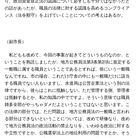
り、政治資金規正法の認識について必ずしも十分ではなかったと
の話があったが、職員の法律に対する認識を高めるコンプライア
ンス（法令順守）を上げていくことについての考えはあるか。
（副市長）
私どもも改めて、今回の事案が起きてどういうものなのか、と
いうことを熟読しましたが、地方公務員法第3条第2項に規定する
一般職に属する職員ということであるとすれば、俗にいう一般職
なんですね。市の場合、これだけ庁舎の中にも一般職だけに該当
する職員でない人もいますし、水道局は公営企業法という別の法
律ですから、彼らはこれに抵触しない。ただ管理する側、管理者
は抵触するとか、私の知識の中でですよ。そういう意味では職員
雑多全部がやっちゃダメだよということではないと思います。こ
の法律の部分では。ただ問題は、地方公務員法の一般職と言われ
る部分はできないということについては、改めて研修なり、改め
て地方公務員法の政治活動の禁止なりを、いわゆる政治に対する
中立性ですとか、公職選挙法上の地位利用の問題ですとか、そう