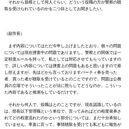
それから規模として何人ぐらい、どういう役職の方が警察の聴
取を受けられているのかを二つ目としてお聞きしたい。
（副市長）
まず内容についてはただ今申し上げましたとおり、個々の問題
については現在捜査中の問題でありますし、警察との関係では一
定程度ルールを持って、私としては対応させてもらっていますの
で、詳しい内容については捜査上の問題もあると思いますので差
し控えますが、先ほどから言っておりますパーティ券を売った
者、買った者が聴取を受けているとのことですので、問題は公務
員の立場でそういったことが法に照らしてどうなのか、こういっ
た内容であると推測をしているだけです。
それから何人で、役職はとのことですが、現在認識しているの
は、部長以下管理職という単位で、言ってみればどの程度発券さ
れてどの程度流れたのかという部分については、まだ十分承知し
ていません。率直に言って、事情聴取を受けても私どもに報告が