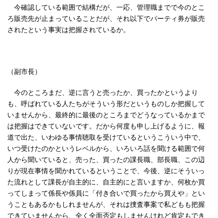
今確認している範囲で結構だが、一応、管理職までで今のとこ
ろ販売先が止まっていることだが、それ以下でパーティ券が販売
されたという事実は把握されているか。
（副市長）
今のところまだ、逆に言うと売ったか、買ったかというより
も、呼ばれている人たちがそういう形だというものしか把握して
いませんから、最終的に最後のところまでどうなっているかまで
は把握はできていないです。だから何度も申し上げるように、報
道で出た、いわゆる事情聴取を受けているというこういう中で、
いつ受けたのかというレベルから、いろいろ話を聞ける範囲で何
人から聞いていると、売った、買ったの課長職、部長職、この辺
りが現在事情を聞かれているということで、今後、逆にそういっ
た流れとして課長が自主的に、自主的にと言いますか、何枚か買
ってしまって係長や係員に「付き合いで買ったから買えや」とい
うこともあるかもしれませんが、それは捜査事案で私どもも把握
できていませんから、全く全面否定もしませんけれど肯定もでき