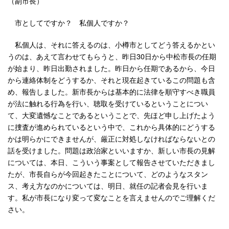
（副市長）
市としてですか？ 私個人ですか？
私個人は、それに答えるのは、小樽市としてどう答えるかとい
うのは、あえて言わせてもらうと、昨日30日から中松市長の任期
が始まり、昨日出勤されました。昨日から任期であるから、今日
から連絡体制をどうするか、それと現在起きているこの問題も含
め、報告しました。新市長からは基本的に法律を順守すべき職員
が法に触れる行為を行い、聴取を受けているということについ
て、大変遺憾なことであるということで、先ほど申し上げたよう
に捜査が進められているという中で、これから具体的にどうする
かは明らかにできませんが、厳正に対処しなければならないとの
話を受けました。問題は政治家といいますか、新しい市長の見解
については、本日、こういう事案として報告させていただきまし
たが、市長自らが今回起きたことについて、どのようなスタン
ス、考え方なのかについては、明日、就任の記者会見を行いま
す。私が市長になり変って変なことを言えませんのでご理解くだ
さい。