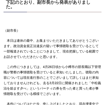
下記のとおり、副市長から発表がありまし
た。
（副市長）
本日は連休の最中、お集まりいただきましてありがとうござい
ます。政治資金規正法違反の疑いで事情聴取を受けているとして
一部報道されていることにつきまして、現在把握している範囲で
お話させていただきたいと思います。
この件につきましては、4月26日頃から小樽市の部長職以下管理
職が警察の事情聴取を受けていると承知いたしました。聴取の内
容については現在進行形のことでございまして詳しくはまだ承知
しておりませんけれども、去る3月22日に開催されました「中松義
治を励ます夕べ」というパーティの券を売った者と買った者が事
情聴取を受けている模様でございます。
本件についてはただ今、申し上げましたとおり、現在捜査中で