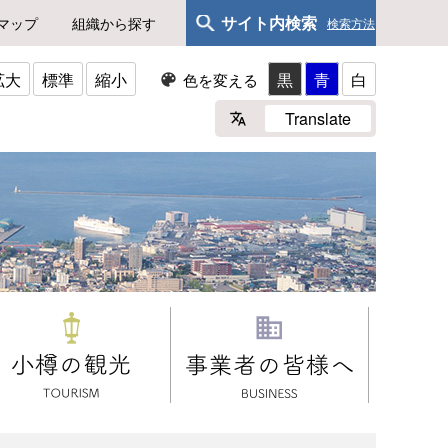
サイト内検索
マップ
組織から探す
検索方法
拡大
標準
縮小
黒
青
白
色を変える
Translate