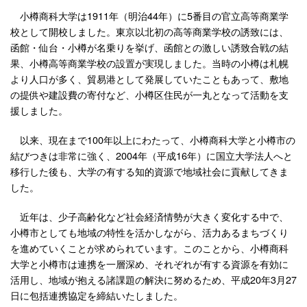
小樽商科大学は1911年（明治44年）に5番目の官立高等商業学
校として開校しました。東京以北初の高等商業学校の誘致には、
函館・仙台・小樽が名乗りを挙げ、函館との激しい誘致合戦の結
果、小樽高等商業学校の設置が実現しました。当時の小樽は札幌
より人口が多く、貿易港として発展していたこともあって、敷地
の提供や建設費の寄付など、小樽区住民が一丸となって活動を支
援しました。
以来、現在まで100年以上にわたって、小樽商科大学と小樽市の
結びつきは非常に強く、2004年（平成16年）に国立大学法人へと
移行した後も、大学の有する知的資源で地域社会に貢献してきま
した。
近年は、少子高齢化など社会経済情勢が大きく変化する中で、
小樽市としても地域の特性を活かしながら、活力あるまちづくり
を進めていくことが求められています。このことから、小樽商科
大学と小樽市は連携を一層深め、それぞれが有する資源を有効に
活用し、地域が抱える諸課題の解決に努めるため、平成20年3月27
日に包括連携協定を締結いたしました。