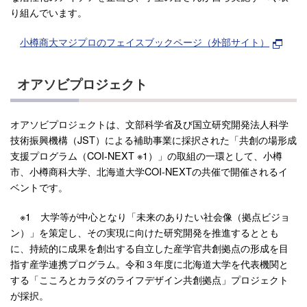
り組んでいます。
小樽商大マジプロのフェイスブックページ（外部サイト）
オアソビプロジェクト
オアソビプロジェクトは、文部科学省及び国立研究開発法人科学
技術振興機構（JST）による補助事業に採択された「共創の場形成
支援プログラム（COI-NEXT ※1）」の取組の一環として、小樽
市、小樽商科大学、北海道大学COI-NEXTの共催で開催されるイ
ベントです。
※1 大学等が中心となり「未来のありたい社会像（拠点ビジョ
ン）」を策定し、その実現に向けた研究開発を推進するととも
に、持続的に成果を創出する自立した産学官共創拠点の形成を目
指す産学連携プログラム。令和３年度に北海道大学を代表機関と
する「こころとカラダのライフデザイン共創拠点」プロジェクト
が採択。