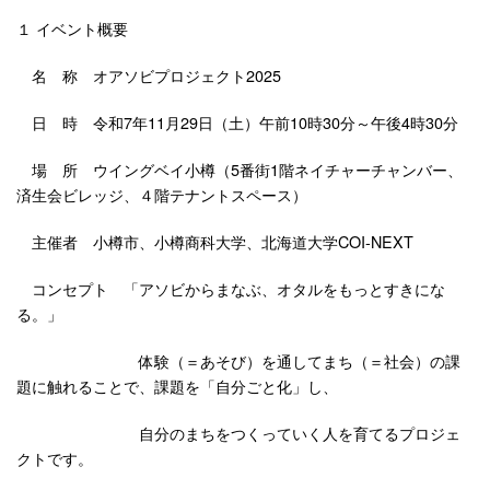
１ イベント概要
名 称 オアソビプロジェクト2025
日 時 令和7年11月29日（土）午前10時30分～午後4時30分
場 所 ウイングベイ小樽（5番街1階ネイチャーチャンバー、
済生会ビレッジ、４階テナントスペース）
主催者 小樽市、小樽商科大学、北海道大学COI-NEXT
コンセプト 「アソビからまなぶ、オタルをもっとすきにな
る。」
体験（＝あそび）を通してまち（＝社会）の課
題に触れることで、課題を「自分ごと化」し、
自分のまちをつくっていく人を育てるプロジェ
クトです。