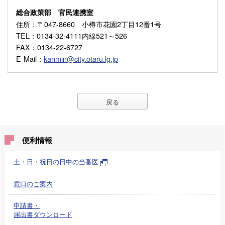
総合政策部 官民連携室
住所
：〒047-8660 小樽市花園2丁目12番1号
TEL
：0134-32-4111内線521～526
FAX
：0134-22-6727
E-Mail
：
kanmin@city.otaru.lg.jp
戻る
便利情報
土・日・祝日の日中の当番医
窓口のご案内
申請書・
届出書ダウンロード