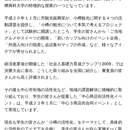
樽商科大学の特徴的な授業の一つとなっています。
平成２０年１１月に市観光振興室が、小樽観光に関する４つの活
動課題を提供し、「小樽の観光について本気で考えるプロジェク
ト」として試験的に開講したところ、学生の皆さんから「ご当地
グルメやスイーツの開発」「若いカップル向けのイベント企画」
「外国人向けの指差し会話集やマップの作成」など、様々なアイ
デアが寄せられました。
経済産業省が開催した「社会人基礎力育成グランプリ2009」では
決勝大会に進出、こうした取り組みを全国に紹介し、審査員の皆
さんから高く評価されました。
その後も中心市街地の活性化など、地域の課題解決に積極的に取
り組んでおり、学生の皆さんが提案した「中心商店街活性化イベ
ント」は、平成２２年１月に「中心３商店街合同イベント」とし
て実現しています。
現在も学生の皆さんが「小樽の活性化」をテーマとして、具体的
な活性化のアイデアを企画し、学生の皆さんが自ら実施すべく取