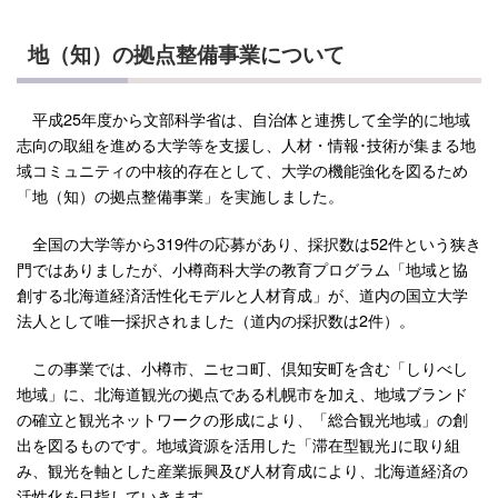
地（知）の拠点整備事業について
平成25年度から文部科学省は、自治体と連携して全学的に地域
志向の取組を進める大学等を支援し、人材・情報･技術が集まる地
域コミュニティの中核的存在として、大学の機能強化を図るため
「地（知）の拠点整備事業」を実施しました。
全国の大学等から319件の応募があり、採択数は52件という狭き
門ではありましたが、小樽商科大学の教育プログラム「地域と協
創する北海道経済活性化モデルと人材育成」が、道内の国立大学
法人として唯一採択されました（道内の採択数は2件）。
この事業では、小樽市、ニセコ町、倶知安町を含む「しりべし
地域」に、北海道観光の拠点である札幌市を加え、地域ブランド
の確立と観光ネットワークの形成により、「総合観光地域」の創
出を図るものです。地域資源を活用した「滞在型観光｣に取り組
み、観光を軸とした産業振興及び人材育成により、北海道経済の
活性化を目指していきます。