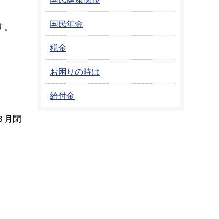
国民年金
す。
税金
お困りの時は
給付金
３月閉