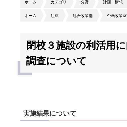
ホーム
カテゴリ
分野
計画・構想
ホーム
組織
総合政策部
企画政策室
閉校３施設の利活用に
調査について
実施結果について