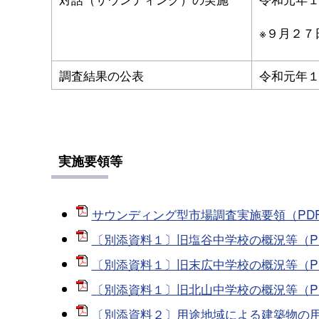
※９月２７
調査結果の公表
令和元年
実施要領等
サウンディング型市場調査実施要領（PDF/
〔別添資料１〕旧塩谷中学校の概況等（PDF
〔別添資料１〕旧末広中学校の概況等（PDF/
〔別添資料１〕旧北山中学校の概況等（PDF/
〔別添資料２〕用途地域による建築物の用途制