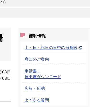
いて
場
便利情報
土・日・祝日の日中の当番医
窓口のご案内
申請書・
月03日
届出書ダウンロード
月08日
広報・広聴
よくある質問