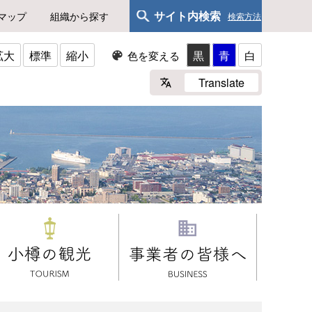
サイト内検索
マップ
組織から探す
検索方法
拡大
標準
縮小
黒
青
白
色を変える
Translate