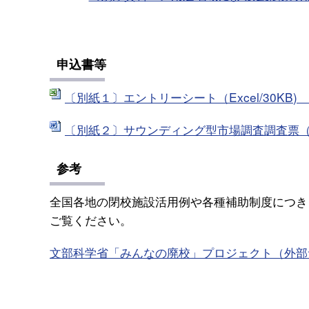
申込書等
〔別紙１〕エントリーシート（Excel/30KB
〔別紙２〕サウンディング型市場調査調査票（Wo
参考
全国各地の閉校施設活用例や各種補助制度につき
ご覧ください。
文部科学省「みんなの廃校」プロジェクト（外部