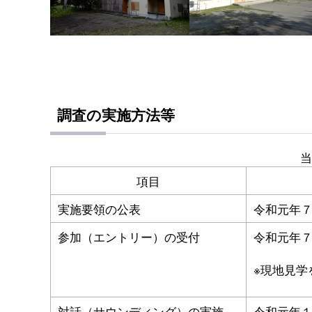
調査の実施方法等
当
項目
実施要領の公表
令和元年
参加（エントリー）の受付
令和元年
※現地見学
対話（サウンディング）の実施
令和元年