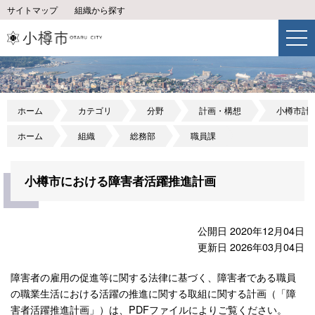
サイトマップ
組織から探す
ホーム
カテゴリ
分野
計画・構想
小樽市計
ホーム
組織
総務部
職員課
小樽市における障害者活躍推進計画
公開日 2020年12月04日
更新日 2026年03月04日
障害者の雇用の促進等に関する法律に基づく、障害者である職員
の職業生活における活躍の推進に関する取組に関する計画（「障
害者活躍推進計画」）は、PDFファイルによりご覧ください。