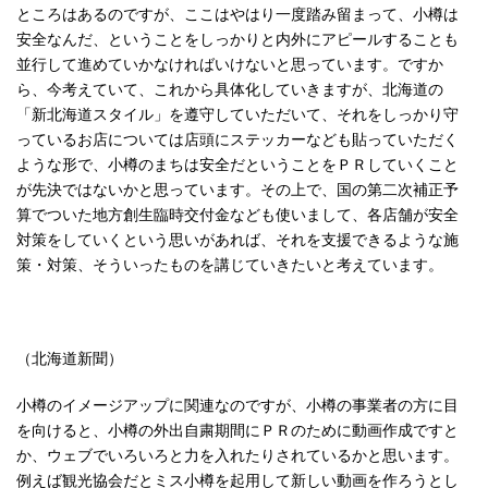
ところはあるのですが、ここはやはり一度踏み留まって、小樽は
安全なんだ、ということをしっかりと内外にアピールすることも
並行して進めていかなければいけないと思っています。ですか
ら、今考えていて、これから具体化していきますが、北海道の
「新北海道スタイル」を遵守していただいて、それをしっかり守
っているお店については店頭にステッカーなども貼っていただく
ような形で、小樽のまちは安全だということをＰＲしていくこと
が先決ではないかと思っています。その上で、国の第二次補正予
算でついた地方創生臨時交付金なども使いまして、各店舗が安全
対策をしていくという思いがあれば、それを支援できるような施
策・対策、そういったものを講じていきたいと考えています。
（北海道新聞）
小樽のイメージアップに関連なのですが、小樽の事業者の方に目
を向けると、小樽の外出自粛期間にＰＲのために動画作成ですと
か、ウェブでいろいろと力を入れたりされているかと思います。
例えば観光協会だとミス小樽を起用して新しい動画を作ろうとし