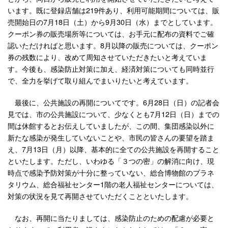
います。既に登録店舗は219件あり、利用可能期間については、販
売開始日の7月18日（土）から9月30日（水）までとしています。
クーポン券の販売場所等については、お手元に配布の資料でご確
認いただければと思います。8月以降の販売については、クーポン
券の残数により、改めて周知させていただきたいと考えていま
す。今後も、感染防止対策に加え、経済対策についても同時並行
で、全力を挙げて取り組んでまいりたいと考えています。
最後に、公共施設の再開についてです。6月28日（日）の記者会
見では、市の公共施設について、少なくとも7月12日（日）までの
間は休館するとお伝えしていましたが、この間、集団感染以外に
新たな感染が発生していないことや、市民の皆さんの要望を踏ま
え、7月13日（月）以降、基本的に全ての公共施設を再開すること
といたします。ただし、いわゆる「３つの密」の解消に向け、現
時点で感染予防対策が十分に整っていない、総合博物館のプラネ
タリウム、総合福祉センター1階の老人福祉センターについては、
対策の状況を見て再開させていただくことといたします。
なお、再開に当たりましては、感染防止のための配慮が必要と