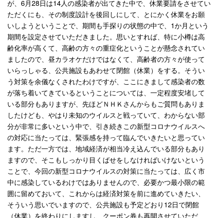
が、6月28日は14人の感染者が出てきた中で、休業要請をさせてい
ただくにも、その制度設計を後回しにして、とにかく休業をお願
いしようということで、期間も手探りの状態の中で、1か月という
期間を設定させていただきました。思いとすれば、特に小樽は高
齢化率が高くて、高齢の方々の重症化ということが懸念されてい
ましたので、昼カラオケだけではなくて、高齢者の方々が使って
いらっしゃる、公共施設もあわせて閉館（休業）をする。そうい
う対策を余儀なくされたわけですが、ここにきまして感染者の数
が落ち着いてきているということについては、一定程度安堵して
いる部分もありますが、先ほどＮＨＫさんからもご質問もありま
したけども、やはり未知のウイルスと戦っていて、わからない部
分が非常に多いという中で、引き続きこの新型コロナウイルスへ
の対応に当たっては、緊張感を持って臨んでいきたいと思ってい
ます。ただ一方では、地域経済が相当冷え込んでいる部分もあり
ますので、そこもしっかり目くばせをしなければいけないという
ことで、今回の新型コロナウイルスの対策に当たっては、広く市
中に感染しているわけではありませんので、必要かつ最小限の範
囲に留めておいて、これからは経済対策を前に進めていきたい、
そういう思いでいますので、公共施設も予定どおり12日で閉館
（休業）を終わりにしますし、クーポン券も再開させていただ