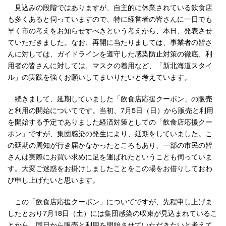
見込みの段階ではありますが、自主的に休業されている飲食店
も多くあると伺っていますので、特に経営者の皆さんに一日でも
早く市の考えをお知らせすべきという考えから、本日、発表させ
ていただきました。なお、再開に当たりましては、事業者の皆さ
んに対しては、ガイドラインを遵守した感染防止対策の徹底、利
用者の皆さんに対しては、マスクの着用など、「新北海道スタイ
ル」の実践を強くお願いしてまいりたいと考えています。
続きまして、延期していました「飲食店応援クーポン」の販売
と利用の開始についてです。当初、7月5日（日）から販売と利用
を開始する予定でありました経済対策としての「飲食店応援クー
ポン」ですが、集団感染の発生により、延期をしていました。こ
の延期の周知が行き届かなかったところもあり、一部の市民の皆
さんは実際にお買い求めに足を運ばれたということも伺っていま
す。大変ご迷惑をお掛けしましたことをこの場をお借りしておわ
び申し上げたいと思います。
この「飲食店応援クーポン」についてですが、先程申し上げま
したとおり7月18日（土）には集団感染の収束が見込まれているこ
とから、同日から販売と利用を開始させていただきたいと考えて