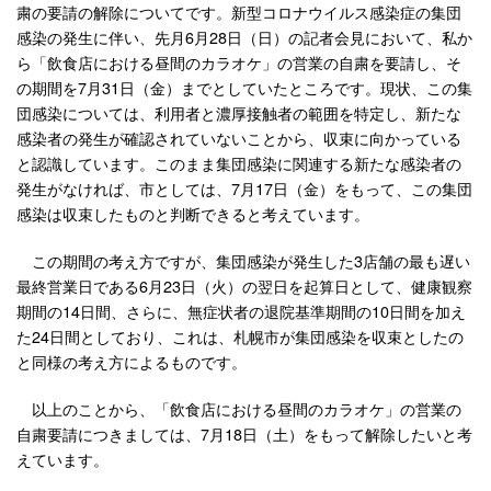
粛の要請の解除についてです。新型コロナウイルス感染症の集団
感染の発生に伴い、先月6月28日（日）の記者会見において、私か
ら「飲食店における昼間のカラオケ」の営業の自粛を要請し、そ
の期間を7月31日（金）までとしていたところです。現状、この集
団感染については、利用者と濃厚接触者の範囲を特定し、新たな
感染者の発生が確認されていないことから、収束に向かっている
と認識しています。このまま集団感染に関連する新たな感染者の
発生がなければ、市としては、7月17日（金）をもって、この集団
感染は収束したものと判断できると考えています。
この期間の考え方ですが、集団感染が発生した3店舗の最も遅い
最終営業日である6月23日（火）の翌日を起算日として、健康観察
期間の14日間、さらに、無症状者の退院基準期間の10日間を加え
た24日間としており、これは、札幌市が集団感染を収束としたの
と同様の考え方によるものです。
以上のことから、「飲食店における昼間のカラオケ」の営業の
自粛要請につきましては、7月18日（土）をもって解除したいと考
えています。