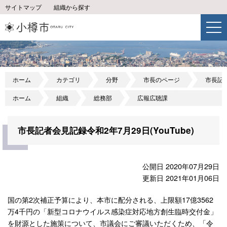
サイトマップ
組織から探す
ホーム
カテゴリ
分野
市長のページ
市長記
ホーム
組織
総務部
広報広聴課
市長記者会見記録令和2年7月29日(YouTube)
公開日 2020年07月29日
更新日 2021年01月06日
国の第2次補正予算により、本市に配分される、上限額17億3562
万4千円の「新型コロナウイルス感染症対応地方創生臨時交付金」
を財源とした施策について、市議会にご審議いただくため、「令