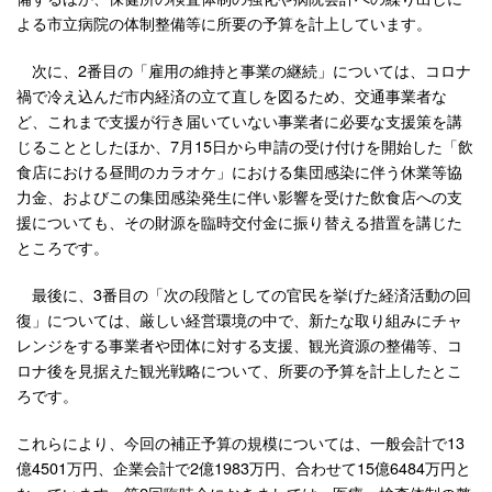
よる市立病院の体制整備等に所要の予算を計上しています。
次に、2番目の「雇用の維持と事業の継続」については、コロナ
禍で冷え込んだ市内経済の立て直しを図るため、交通事業者な
ど、これまで支援が行き届いていない事業者に必要な支援策を講
じることとしたほか、7月15日から申請の受け付けを開始した「飲
食店における昼間のカラオケ」における集団感染に伴う休業等協
力金、およびこの集団感染発生に伴い影響を受けた飲食店への支
援についても、その財源を臨時交付金に振り替える措置を講じた
ところです。
最後に、3番目の「次の段階としての官民を挙げた経済活動の回
復」については、厳しい経営環境の中で、新たな取り組みにチャ
レンジをする事業者や団体に対する支援、観光資源の整備等、コ
ロナ後を見据えた観光戦略について、所要の予算を計上したとこ
ろです。
これらにより、今回の補正予算の規模については、一般会計で13
億4501万円、企業会計で2億1983万円、合わせて15億6484万円と