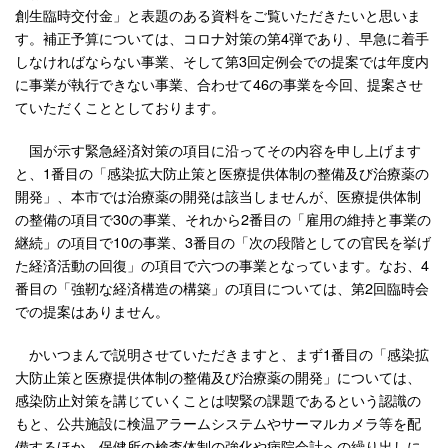
創生臨時交付金」と表題のある資料をご覧いただきたいと思いま
す。補正予算については、コロナ対策の第4弾であり、早急に着手
しなければならない事業、そして第3回定例会での提案では年度内
に事業が執行できない事業、合わせて46の事業を今回、提案させ
ていただくこととしております。
国が示す緊急経済対策の項目に沿ってその内容を申し上げます
と、1番目の「感染拡大防止策と医療提供体制の整備及び治療薬の
開発」、本市では治療薬の開発は該当しませんが、医療提供体制
の整備の項目で30の事業、それから2番目の「雇用の維持と事業の
継続」の項目で10の事業、3番目の「次の段階としての官民を挙げ
た経済活動の回復」の項目で六つの事業となっています。なお、4
番目の「強靭な経済構造の構築」の項目については、第2回臨時会
での提案はありません。
かいつまんで説明させていただきますと、まず1番目の「感染拡
大防止策と医療提供体制の整備及び治療薬の開発」については、
感染防止対策を講じていくことは喫緊の課題であるという認識の
もと、公共施設に検温アラームシステムやサーマルカメラ等を配
備するほか、保健所の検査体制の強化や病院会計への繰り出しに