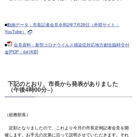
■
動画データ：市長記者会見令和2年7月29日（外部サイト：
YouTube）
■
会見資料：新型コロナウイルス感染症対応地方創生臨時交付
金[PDF：641KB]
下記のとおり、市長から発表がありました
（午後4時00分~）
（総務部長）
定刻となりましたので、これより今月の市長定例記者会見を開
催します。お手元の次第に沿って説明させていただきます。それ