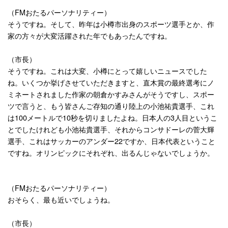
（
FM
おたるパーソナリティー）
そうですね。そして、昨年は小樽市出身のスポーツ選手とか、作
家の方々が大変活躍された年でもあったんですね。
（市長）
そうですね。これは大変、小樽にとって嬉しいニュースでした
ね。いくつか挙げさせていただきますと、直木賞の最終選考にノ
ミネートされました作家の朝倉かすみさんがそうですし、スポー
ツで言うと、もう皆さんご存知の通り陸上の小池祐貴選手、これ
は
100
メートルで
10
秒を切りましたよね。日本人の
3
人目というこ
とでしたけれども小池祐貴選手、それからコンサドーレの菅大輝
選手、これはサッカーのアンダー
22
ですか、日本代表ということ
ですね。オリンピックにそれぞれ、出るんじゃないでしょうか。
（
FM
おたるパーソナリティー）
おそらく、最も近いでしょうね。
（市長）