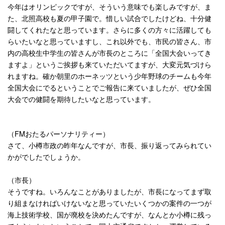
今年はオリンピックですが、そういう意味でも楽しみですが、ま
た、北照高校も夏の甲子園で。惜しい試合でしたけどね、十分健
闘してくれたなと思っています。さらに多くの方々に活躍しても
らいたいなと思っていますし、これ以外でも、市民の皆さん、市
内の高校生中学生の皆さんが市長のところに「全国大会いってき
ますよ」というご挨拶も来ていただいてますが、大変元気づけら
れますね。確か朝里のホーネッツという少年野球のチームも今年
全国大会にでるということでご報告に来ていましたが、ぜひ全国
大会での健闘を期待したいなと思っています。
（
FM
おたるパーソナリティー）
さて、小樽市政の昨年なんですが、市長、振り返ってみられてい
かがでしたでしょうか。
（市長）
そうですね。いろんなことがありましたが、市長になってまず取
り組まなければいけないなと思っていたいくつかの案件の一つが
海上技術学校、国が廃校を決めたんですが、なんとか小樽に残っ