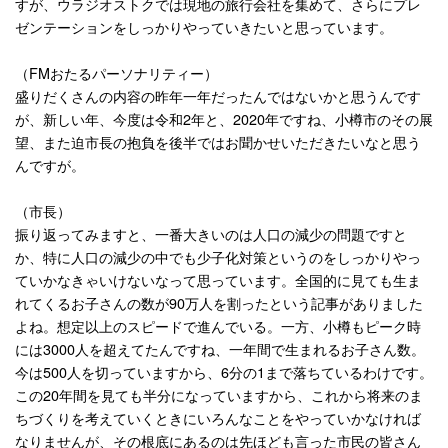
すが、ウラジオストクでは現地の旅行会社を集めて、さらにプレ
ゼンテーションをしっかりやっていきたいと思っています。
（
FM
おたるパーソナリティー）
盛りだくさんの内容の昨年一年だったんではないかと思うんです
が、新しい年、今度は令和
2
年と、
2020
年ですね、小樽市のその展
望、また迫市長の抱負を後半ではお聞かせいただきたいなと思う
んですが。
（市長）
振り返ってみますと、一番大きいのは人口の減少の問題ですと
か、特に人口の減少の中でも少子化対策というのをしっかりやっ
ていかなきゃいけないなって思っています。全国的に見ても生ま
れてくるお子さんの数が
90
万人を割ったという記事がありました
よね。想定以上のスピードで進んでいる。一方、小樽もピーク時
には
3000
人を超えてたんですね、一年間で生まれるお子さん数。
今は
500
人を切っていますから、6分の1まで落ちているわけです。
この
20
年間を見ても半分になっていますから、これから将来のま
ちづくりを考えていくときにいろんなことをやっていかなければ
なりませんが、その根底にあるのは先ほども言った市民の皆さん