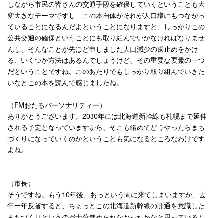
しながら市民の皆さんの交通手段を確保していくということも大
変大きなテーマですし、この本自体がそれが人口増にもつながっ
ていることになるんだよということになりますと、しっかりこの
公共交通の確保ということにも取り組んでいかなければなりませ
んし、そんなことが先ほど申しました人口減少の歯止めをかけ
る、いくつか方法はあるんでしょうけど、その重要な要素の一つ
だということですね。このあたりでもしっかり取り組んでいきた
いなとこの本を読んで感じましたね。
（
FM
おたるパーソナリティー）
ありがとうございます。
2030
年には北海道新幹線も札幌まで延伸
される予定となっていますから、そこも絡めてどうやったらまち
づくりになっていくのかということも気になるところなわけです
よね。
（市長）
そうですね。もう
10
年後、あっという間に来てしまいますが、去
年一年反省すると、ちょっとこの北海道新幹線の開通を意識した
まちづくりというのが十分進められなかったかなと思っているん