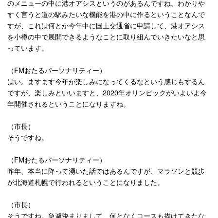
のメニューの中に港オアシスというのがあるんですね。わかりや
すく言うと道の駅みたいな機能を港の中に作るということなんで
すが、これは何とか今年中に国土交通省に申請して、港オアシス
を小樽の中で展開できるようなことに取り組んでいきたいなと思
っています。
（
FM
おたるパーソナリティー）
はい。ますます今年が楽しみになってくるなという感じもするん
ですが、楽しみといいますと、
2020
年オリンピックがいよいよ今
年開催されるということになりますね。
（市長）
そうですね。
（
FM
おたるパーソナリティー）
昨年、本当に降って湧いた話ではあるんですが、マラソンと競歩
が北海道札幌で行われるということになりました。
（市長）
そうですね。急遽決まりまして、何となくコースも描けてきたな