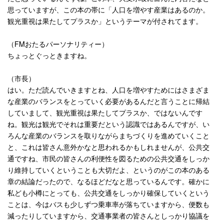
思っていますが、この本の帯に「人口を増やす産業はあるのか。
観光重視は果たしてプラスか」というテーマが付されてます。
（
FM
おたるパーソナリティー）
ちょっとぐっときますね。
（市長）
はい。ただ読んでいきますとね、人口を増やすためにはさまざま
な産業のバランスをとっていく必要があるんだと言うことに帰結
していまして、観光重視は果たしてプラスか、ではないんです
ね。観光は観光でそれは重要だという認識ではあるんですが、い
ろんな産業のバランスを取りながらまちづくりを進めていくこと
と、これは皆さん意外かなと思われるかもしれませんが、公共交
通ですね、市民の皆さんの利便性を図るための公共交通をしっか
り維持していくということも大切だよ、というのがこの本のある
章の結論だったので、なるほどだなと思っているんです。確かに
私ども小樽にとっても、公共交通をしっかり確保していくという
ことは、今はバスも少しずつ乗車率が落ちていますから、便数も
減ったりしていますから、交通事業者の皆さんとしっかり協議を