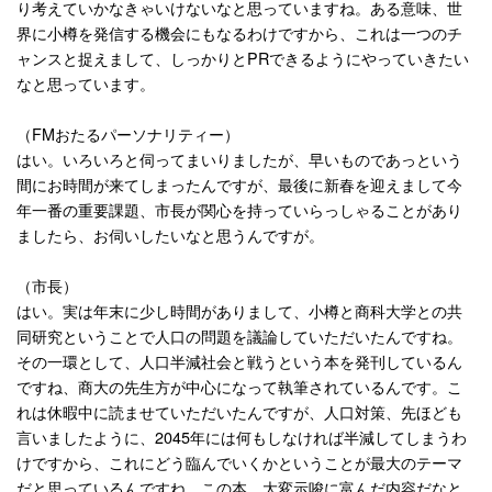
り考えていかなきゃいけないなと思っていますね。ある意味、世
界に小樽を発信する機会にもなるわけですから、これは一つのチ
ャンスと捉えまして、しっかりと
PR
できるようにやっていきたい
なと思っています。
（
FM
おたるパーソナリティー）
はい。いろいろと伺ってまいりましたが、早いものであっという
間にお時間が来てしまったんですが、最後に新春を迎えまして今
年一番の重要課題、市長が関心を持っていらっしゃることがあり
ましたら、お伺いしたいなと思うんですが。
（市長）
はい。実は年末に少し時間がありまして、小樽と商科大学との共
同研究ということで人口の問題を議論していただいたんですね。
その一環として、人口半減社会と戦うという本を発刊しているん
ですね、商大の先生方が中心になって執筆されているんです。こ
れは休暇中に読ませていただいたんですが、人口対策、先ほども
言いましたように、
2045
年には何もしなければ半減してしまうわ
けですから、これにどう臨んでいくかということが最大のテーマ
だと思っているんですね。この本、大変示唆に富んだ内容だなと