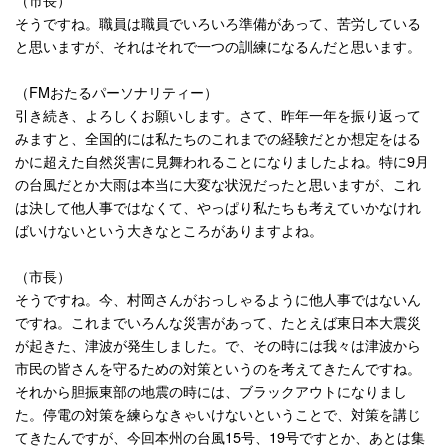
そうですね。職員は職員でいろいろ準備があって、苦労している
と思いますが、それはそれで一つの訓練になるんだと思います。
（
FM
おたるパーソナリティー）
引き続き、よろしくお願いします。さて、昨年一年を振り返って
みますと、全国的には私たちのこれまでの経験だとか想定をはる
かに超えた自然災害に見舞われることになりましたよね。特に
9
月
の台風だとか大雨は本当に大変な状況だったと思いますが、これ
は決して他人事ではなくて、やっぱり私たちも考えていかなけれ
ばいけないという大きなところがありますよね。
（市長）
そうですね。今、村岡さんがおっしゃるように他人事ではないん
ですね。これまでいろんな災害があって、たとえば東日本大震災
が起きた、津波が発生しました。で、その時には我々は津波から
市民の皆さんを守るための対策というのを考えてきたんですね。
それから胆振東部の地震の時には、ブラックアウトになりまし
た。停電の対策を練らなきゃいけないということで、対策を講じ
てきたんですが、今回本州の台風
15
号、
19
号ですとか、あとは集