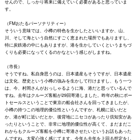
せんので、しっかり将来に備えていく必要があると思っていま
す。
（
FM
おたるパーソナリティー）
そういう意味では、小樽の特色を生かしたといいますか、山、
川、そして海という自然にすごく恵まれた場所でもありますし、
特に炭鉄港の中にもありますが、港を生かしていくというまちづ
くりも必要になってくるのかなという感じがしますね。
（市長）
そうですね。私自身思うのは、日本遺産もそうですが、日本遺産
は文化、歴史という小樽の強みを生かして行けますし、もう一つ
は、今、村岡さんがおっしゃるように海、港だと思っているんで
すね。去年はクルーズ客船が
29
回寄港しました。昨年の秋にポー
トセールスということで東京の船会社さんを回ってきましたが、
小樽の持つこの地理的優位性というんですか、札幌に近いだと
か、港が町に近いだとか、後背地にニセコがあったり倶知安があ
ったりということで、非常に地理的優位性が高くて、まだまだこ
れからもクルーズ客船を小樽に寄港させたいというお話もあった
んですね。大変心強く感じてます。今年も去年を上回る想定をし