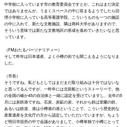
中学校に入っています市の教育委員会ですとか、これはまだ決定
ではありませんが、うまくスペースの中に収まるようでしたら旧
堺小学校に入っている高等看護学院、こういうものも一つの施設
の中に入れて、新たな文教施設、隣は商科大学がありますので、
そういう意味では新たな文教地区の形成を進めていきたいなと思
っています。
（
FM
おたるパーソナリティー）
そして昨年は日本遺産、よく小樽の街でも聞こえるようになりま
した。
（市長）
そうですね。私どもとしてはまだまだ取り組みは十分ではないな
と思ってるんですが、一昨年には北前船というストーリーで、他
の全国の確か
45
の自治体と一緒に認定を受けていますし、去年の
5
月には炭鉄港ですね、石炭、炭鉱の炭、それから鉄は室蘭の鉄、
あるいは鉄道、港は小樽港の港ということで、こういう歴史的な
産業遺産を文化庁の方から認定していただいていますが、ちょう
ど明日市役所の中で会議がありまして、小樽単独で小樽にとって