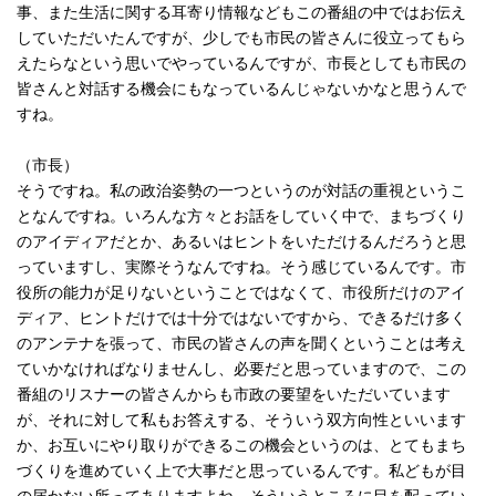
事、また生活に関する耳寄り情報などもこの番組の中ではお伝え
していただいたんですが、少しでも市民の皆さんに役立ってもら
えたらなという思いでやっているんですが、市長としても市民の
皆さんと対話する機会にもなっているんじゃないかなと思うんで
すね。
（市長）
そうですね。私の政治姿勢の一つというのが対話の重視というこ
となんですね。いろんな方々とお話をしていく中で、まちづくり
のアイディアだとか、あるいはヒントをいただけるんだろうと思
っていますし、実際そうなんですね。そう感じているんです。市
役所の能力が足りないということではなくて、市役所だけのアイ
ディア、ヒントだけでは十分ではないですから、できるだけ多く
のアンテナを張って、市民の皆さんの声を聞くということは考え
ていかなければなりませんし、必要だと思っていますので、この
番組のリスナーの皆さんからも市政の要望をいただいています
が、それに対して私もお答えする、そういう双方向性といいます
か、お互いにやり取りができるこの機会というのは、とてもまち
づくりを進めていく上で大事だと思っているんです。私どもが目
の届かない所ってありますよね。そういうところに目を配ってい