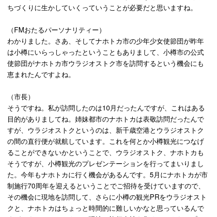
ちづくりに生かしていくっていうことが必要だと思いますね。
（
FM
おたるパーソナリティー）
わかりました。さあ、そしてナホトカ市の少年少女使節団が昨年
は小樽にいらっしゃったということもありまして、小樽市の公式
使節団がナホトカ市ウラジオストク市を訪問するという機会にも
恵まれたんですよね。
（市長）
そうですね。私が訪問したのは
10
月だったんですが、これはある
目的がありましてね。姉妹都市のナホトカは表敬訪問だったんで
すが、ウラジオストクというのは、新千歳空港とウラジオストク
の間の直行便が就航しています。これを何とか小樽観光につなげ
ることができないかということで、ウラジオストク、ナホトカも
そうですが、小樽観光のプレゼンテーションを行ってまいりまし
た。今年もナホトカに行く機会があるんです。
5
月にナホトカが市
制施行
70
周年を迎えるということでご招待を受けていますので、
その機会に現地を訪問して、さらに小樽の観光
PR
をウラジオスト
クと、ナホトカはちょっと時間的に難しいかなと思っているんで