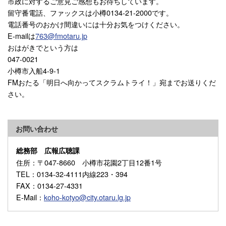
市政に対するご意見ご感想もお待ちしています。
留守番電話、ファックスは小樽0134-21-2000です。
電話番号のおかけ間違いには十分お気をつけください。
E-mailは
763@fmotaru.jp
おはがきでという方は
047-0021
小樽市入船4-9-1
FMおたる「明日へ向かってスクラムトライ！」宛までお送りくだ
さい。
お問い合わせ
総務部 広報広聴課
住所
：〒047-8660 小樽市花園2丁目12番1号
TEL
：0134-32-4111内線223・394
FAX
：0134-27-4331
E-Mail
：
koho-kotyo@city.otaru.lg.jp