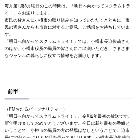
毎月第1第3月曜日のこの時間は、「明日へ向かってスクラムトラ
イ！」をお送りします。
市民の皆さんに小樽市の取り組みを知っていただくとともに、市
民の皆さんからも市政に対するご意見、ご感想をお待ちしていま
す。
「明日へ向かってスクラムトライ！」では、小樽市長迫俊哉さん
のほか、小樽市役所の職員の皆さんにご出演いただき、さまざま
なジャンルの暮らしに役立つ情報をお届けします。
前半
（
FM
おたるパーソナリティー）
「明日へ向かってスクラムトライ！」、令和
2
年最初の放送です。
新年明けましておめでとうございます。今日は新年最初の番組と
いうことで、小樽市の職員の方の登場はなしということで、迫市
長に
30
分たっぷりとお話を伺ってまいります。小樽市長迫俊哉市