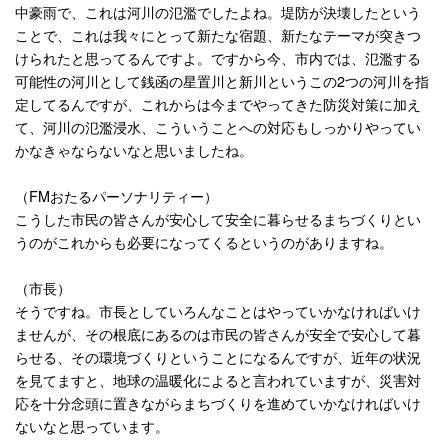
中豪雨で、これは河川の氾濫でしたよね。堤防が決壊したという
ことで、これは我々にとって新たな宿題、新たなテーマが突きつ
けられたと思ってるんですよ。ですから今、市内では、氾濫する
可能性の河川として銭函の星置川と新川というこの
2
つの河川を指
定してるんですが、これからは今までやってきた防災対策に加え
て、河川の氾濫浸水、こういうことへの対応もしっかりやってい
かなきゃならないなと思いましたね。
（
FM
おたるパーソナリティー）
こうした市民の皆さんが安心して安全に暮らせるまちづくりとい
うのがこれからも必要になってくるというのがありますね。
（市長）
そうですね。市長としていろんなことはやっていかなければいけ
ませんが、その根底にあるのは市民の皆さんが安全で安心して暮
らせる、その環境づくりということになるんですが、近年の状況
を見てますと、地球の温暖化によると言われていますが、災害対
応を十分念頭に置きながらまちづくりを進めていかなければいけ
ないなと思っています。