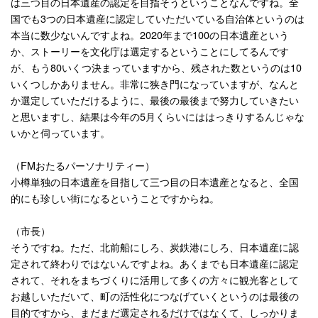
は三つ目の日本遺産の認定を目指そうということなんですね。全
国でも
3
つの日本遺産に認定していただいている自治体というのは
本当に数少ないんですよね。
2020
年まで
100
の日本遺産という
か、ストーリーを文化庁は選定するということにしてるんです
が、もう
80
いくつ決まっていますから、残された数というのは
10
いくつしかありません。非常に狭き門になっていますが、なんと
か選定していただけるように、最後の最後まで努力していきたい
と思いますし、結果は今年の
5
月くらいにははっきりするんじゃな
いかと伺っています。
（
FM
おたるパーソナリティー）
小樽単独の日本遺産を目指して三つ目の日本遺産となると、全国
的にも珍しい街になるということですからね。
（市長）
そうですね。ただ、北前船にしろ、炭鉄港にしろ、日本遺産に認
定されて終わりではないんですよね。あくまでも日本遺産に認定
されて、それをまちづくりに活用して多くの方々に観光客として
お越しいただいて、町の活性化につなげていくというのは最後の
目的ですから、まだまだ選定されるだけではなくて、しっかりま