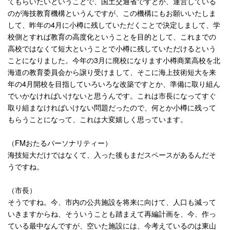
てもらいたいということで、国土交通省ですとか、運営している
のが海技教育機構というんですが、この機構にもお願いいたしま
して、昨年の
4
月に小樽に残していただくことで決定しまして、学
校側とすれば教育の高度化ということを目的として、これまでの
高校ではなくて短大ということで小樽に残していただけるという
ことになりました。今年の
3
月に廃校になります小樽商業高校を北
海道の教育委員会から譲り受けまして、そこに海上技術短大を来
年の
4
月開校を目指していろいろな改築ですとか、準備に取り組ん
でいかなければいけないと思うんです。これは市長になってすぐ
取り組まなければいけない問題だったので、何とか小樽に残って
もらうことになって、これは大変嬉しく思っています。
（
FM
おたるパーソナリティー）
海技短大だけではなくて、入った後もまだスペースがあるんだそ
うですね。
（市長）
そうですね。今、市内の公共施設を将来に向けて、人口も減って
いきますからね、そういうことも踏まえて再編計画を、今、作っ
ている最中なんですが、空いた施設には、今考えているのは東山