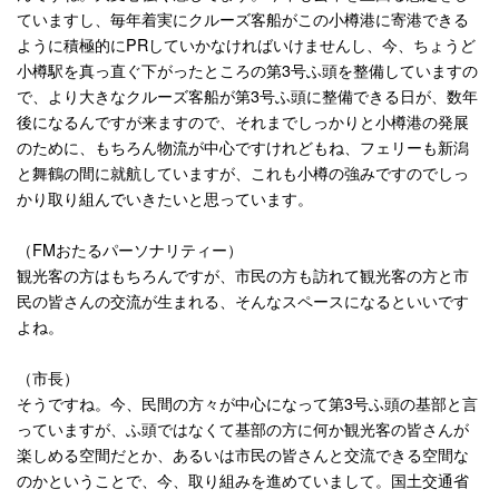
ていますし、毎年着実にクルーズ客船がこの小樽港に寄港できる
ように積極的に
PR
していかなければいけませんし、今、ちょうど
小樽駅を真っ直ぐ下がったところの第
3
号ふ頭を整備していますの
で、より大きなクルーズ客船が第
3
号ふ頭に整備できる日が、数年
後になるんですが来ますので、それまでしっかりと小樽港の発展
のために、もちろん物流が中心ですけれどもね、フェリーも新潟
と舞鶴の間に就航していますが、これも小樽の強みですのでしっ
かり取り組んでいきたいと思っています。
（
FM
おたるパーソナリティー）
観光客の方はもちろんですが、市民の方も訪れて観光客の方と市
民の皆さんの交流が生まれる、そんなスペースになるといいです
よね。
（市長）
そうですね。今、民間の方々が中心になって第
3
号ふ頭の基部と言
っていますが、ふ頭ではなくて基部の方に何か観光客の皆さんが
楽しめる空間だとか、あるいは市民の皆さんと交流できる空間な
のかということで、今、取り組みを進めていまして。国土交通省