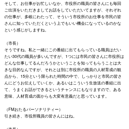
そして、お仕事がお忙しいなか、市役所の職員の皆さんにも毎回
ご出演をいただきましてお話をしていただいてますが、それぞれ
の仕事が、多岐にわたって、そういう市役所のお仕事を市民の皆
さんに知っていただくという上でもいい機会になっているのかな
という感じがしますね。
（市長）
そうですね。私と一緒にこの番組に出てもらっている職員はだい
たい
30
代の職員が多いんですが、
1
つには市民の皆さんに市役所は
どんな仕事してるんだろうかということを知ってもらうことは大
きな目的なんですが、それとは別に市役所の職員の人材育成の観
点から、
15
分という限られた時間の中で、しっかりと市民の皆さ
んにどうお伝えしていくか、あるいはこういう生放送の番組に出
て、うまくお話ができるというチャンスにもなりますので、ある
意味、人材育成の面からも大変有意義だと思っています。
（
FM
おたるパーソナリティー）
引き続き、市役所職員の皆さんにはね。
（市長）