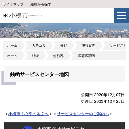
サイトマップ
組織から探す
ホーム
カテゴリ
分野
施設案内
サービスセ
ホーム
組織
総務部
広報広聴課
銭函サービスセンター地図
公開日 2020年12月07日
更新日 2023年12月28日
＜
小樽市中心部の地図へ
＞＜
サービスセンターのご案内へ
＞