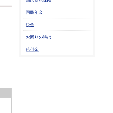
国民年金
税金
お困りの時は
給付金