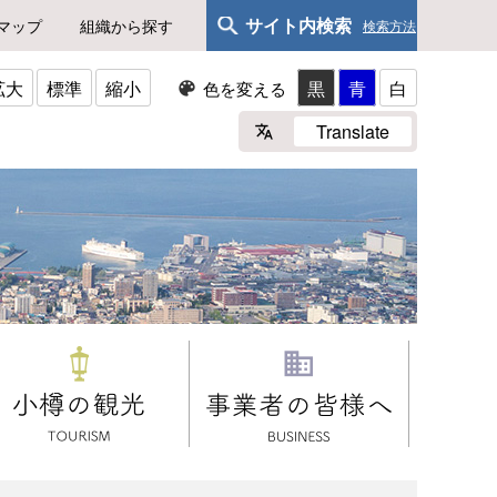
サイト内検索
マップ
組織から探す
検索方法
拡大
標準
縮小
黒
青
白
色を変える
Translate