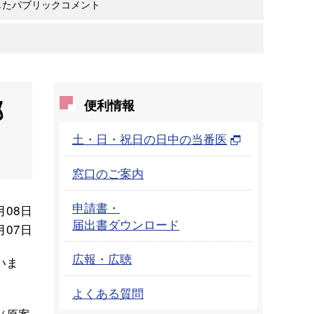
したパブリックコメント
部
便利情報
土・日・祝日の日中の当番医
窓口のご案内
申請書・
月08日
届出書ダウンロード
月07日
広報・広聴
いま
よくある質問
（原案