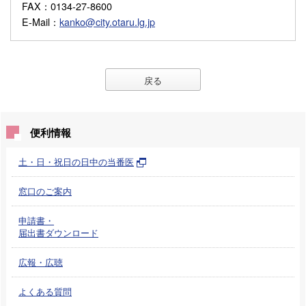
FAX
：0134-27-8600
E-Mail
：
kanko@city.otaru.lg.jp
戻る
便利情報
土・日・祝日の日中の当番医
窓口のご案内
申請書・
届出書ダウンロード
広報・広聴
よくある質問