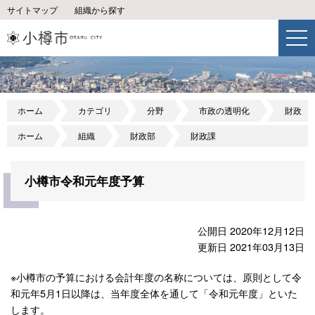
サイトマップ
組織から探す
ホーム
カテゴリ
分野
市政の透明化
財政
ホーム
組織
財政部
財政課
小樽市令和元年度予算
公開日 2020年12月12日
更新日 2021年03月13日
※小樽市の予算における会計年度の名称については、原則として令
和元年5月1日以降は、当年度全体を通して「令和元年度」といた
します。