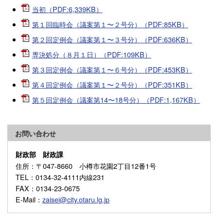
当初（PDF:6,339KB）
第１回臨時会（議案第１〜２号分）（PDF:85KB）
第２回定例会（議案第１〜３号分）（PDF:636KB）
専決処分（８月１日）（PDF:109KB）
第３回定例会（議案第１〜６号分）（PDF:453KB）
第４回定例会（議案第１
〜２号分）（PDF:351KB
）
第５回定例会（議案第14
〜18
号分）（PDF:1,167KB）
お問い合わせ
財政部 財政課
住所
：〒047-8660 小樽市花園2丁目12番1号
TEL
：0134-32-4111内線231
FAX
：0134-23-0675
E-Mail
：
zaisei@city.otaru.lg.jp