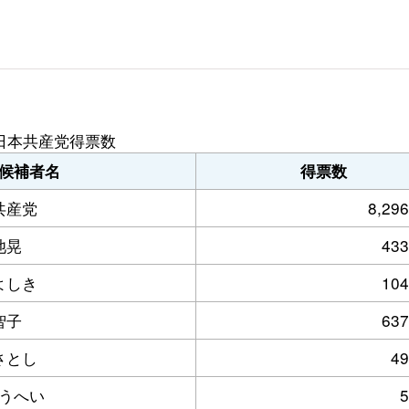
日本共産党得票数
候補者名
得票数
共産党
8,296
池晃
433
よしき
104
智子
637
さとし
49
うへい
5