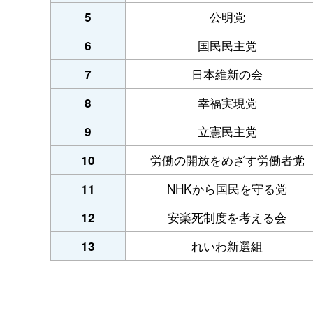
公明党
5
国民民主党
6
日本維新の会
7
幸福実現党
8
立憲民主党
9
労働の開放をめざす労働者党
10
NHKから国民を守る党
11
安楽死制度を考える会
12
れいわ新選組
13