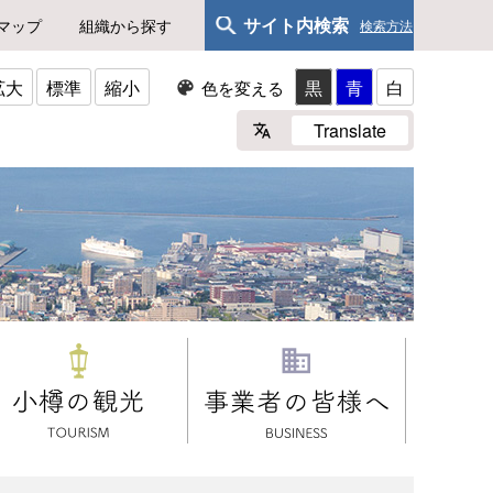
サイト内検索
マップ
組織から探す
検索方法
拡大
標準
縮小
黒
青
白
色を変える
Translate