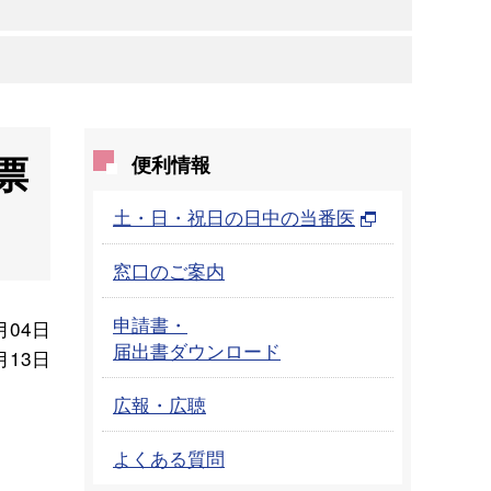
票
便利情報
土・日・祝日の日中の当番医
窓口のご案内
申請書・
月04日
届出書ダウンロード
月13日
広報・広聴
よくある質問