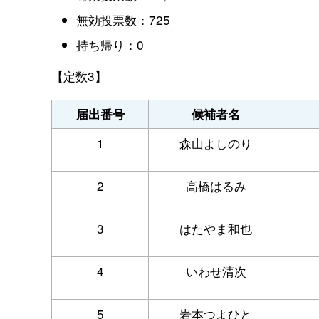
無効投票数：725
持ち帰り：0
【定数3】
届出番号
候補者名
1
森山よしのり
2
高橋はるみ
3
はたやま和也
4
いわせ清次
5
岩本つよひと