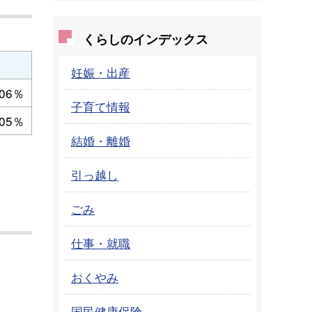
くらしのインデックス
妊娠・出産
.06％
子育て情報
.05％
結婚・離婚
引っ越し
ごみ
仕事・就職
おくやみ
国民健康保険