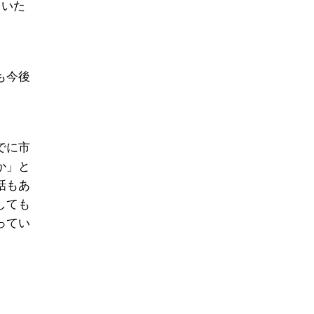
をいた
も今後
でに市
か」と
話もあ
しても
ってい