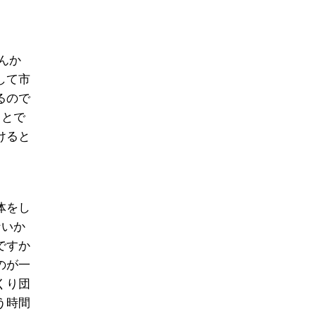
んか
して市
るので
ことで
けると
体をし
ないか
ですか
のが一
くり団
う時間