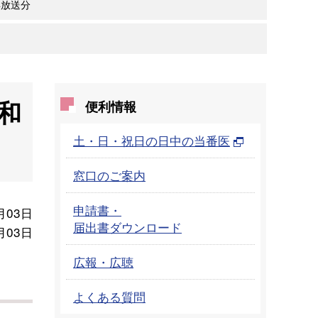
年放送分
和
便利情報
土・日・祝日の日中の当番医
窓口のご案内
申請書・
月03日
届出書ダウンロード
月03日
広報・広聴
よくある質問