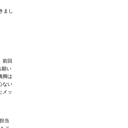
きまし
。前回
お願い
橋脚は
心ない
たメッ
担当
にもそ