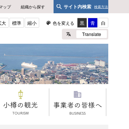
サイト内検索
マップ
組織から探す
検索方法
拡大
標準
縮小
黒
青
白
色を変える
Translate