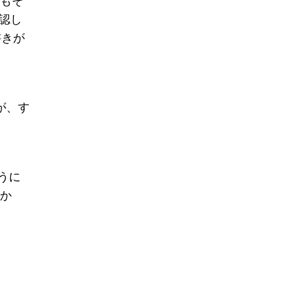
認し
書きが
が、す
うに
すか