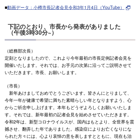
■
動画データ：小樽市長記者会見令和3年1月4日（YouTube）
下記のとおり、市長から発表がありました
（午後3時30分~）
（総務部次長）
定刻となりましたので、これより今年最初の市長定例記者会見を
開催いたします。それでは、お手元の次第に沿ってご説明させて
いただきます。市長、お願いします。
（市長）
新年あけましておめでとうございます。皆さんにとりまして、
今年一年が健康で希望に満ちた素晴らしい年となりますよう、心
からご祈念申し上げます。本年もどうぞよろしくお願いいたしま
す。それでは、新年最初の記者会見を始めさせていただきます。
令和2年は、新型コロナウイルスが、国内はもとより、全世界を震
撼させ、翻弄した年でありました。感染症によりお亡くなりにな
られた方々には、心より哀悼の意を表しますとともに、現在も治