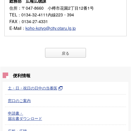
総務部 広報広聴課
住所
：〒047-8660 小樽市花園2丁目12番1号
TEL
：0134-32-4111内線223・394
FAX
：0134-27-4331
E-Mail
：
koho-kotyo@city.otaru.lg.jp
戻る
便利情報
土・日・祝日の日中の当番医
窓口のご案内
申請書・
届出書ダウンロード
広報・広聴