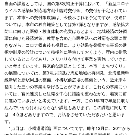
当面の課題としては、国の第3次補正予算において、「新型コロナ
ウイルス感染症対応地方創生臨時交付金」の交付が予定されてい
ます。本市への交付限度額は、今後示される予定ですが、使途に
ついては、本市の独自施策としては第7弾となりますが、感染拡大
防止に向けた医療・検査体制の充実はもとより、地域経済の好循
環に向けた経済対策、教育を含めた市民生活への対応を念頭に置
きながら、コロナ収束後も視野に、より効果を発揮する事業の選
択や制度の設計について積極的に準備しておくよう、庁内に指示
しているところであり、メリハリを付けて事業を実施していきた
いと考えています。将来的な課題としては、本市「まちづくり」
の展望については、第3号ふ頭及び周辺地域の再開発、北海道新幹
線新駅と新駅周辺の整備、小樽駅前広場の整備という、近未来を
指向した三つの事業を挙げることができます。これらの事業につ
いては、官民連携した組織を中心に議論を重ねながら、着実に前
に進めていきたいと考えています。一方、この1年間で早急に取り
組んでいかなければならない課題もあります。この課題に関して
は、4点ほどありますので、お話をさせていただきたいと思いま
す。
1点目は、小樽港港湾計画についてです。昨年12月に、20年から
30年後の小樽港の目指すべき姿を示す「小樽港長期構想」を策定