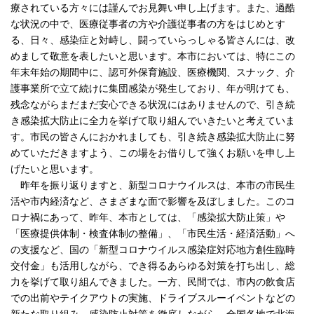
療されている方々には謹んでお見舞い申し上げます。また、過酷
な状況の中で、医療従事者の方や介護従事者の方をはじめとす
る、日々、感染症と対峙し、闘っていらっしゃる皆さんには、改
めまして敬意を表したいと思います。本市においては、特にこの
年末年始の期間中に、認可外保育施設、医療機関、スナック、介
護事業所で立て続けに集団感染が発生しており、年が明けても、
残念ながらまだまだ安心できる状況にはありませんので、引き続
き感染拡大防止に全力を挙げて取り組んでいきたいと考えていま
す。市民の皆さんにおかれましても、引き続き感染拡大防止に努
めていただきますよう、この場をお借りして強くお願いを申し上
げたいと思います。
昨年を振り返りますと、新型コロナウイルスは、本市の市民生
活や市内経済など、さまざまな面で影響を及ぼしました。このコ
ロナ禍にあって、昨年、本市としては、「感染拡大防止策」や
「医療提供体制・検査体制の整備」、「市民生活・経済活動」へ
の支援など、国の「新型コロナウイルス感染症対応地方創生臨時
交付金」も活用しながら、でき得るあらゆる対策を打ち出し、総
力を挙げて取り組んできました。一方、民間では、市内の飲食店
での出前やテイクアウトの実施、ドライブスルーイベントなどの
新たな取り組み、感染防止対策を徹底しながら、全国各地で北海