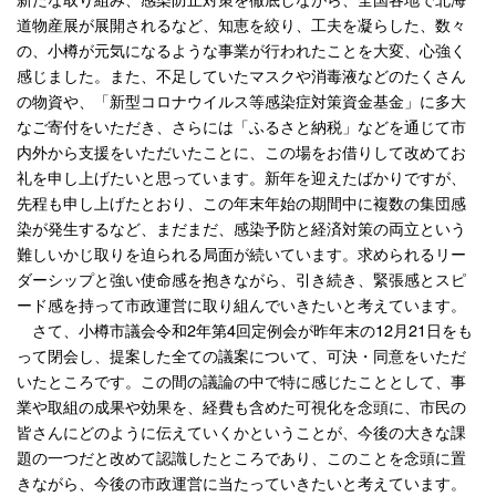
道物産展が展開されるなど、知恵を絞り、工夫を凝らした、数々
の、小樽が元気になるような事業が行われたことを大変、心強く
感じました。また、不足していたマスクや消毒液などのたくさん
の物資や、「新型コロナウイルス等感染症対策資金基金」に多大
なご寄付をいただき、さらには「ふるさと納税」などを通じて市
内外から支援をいただいたことに、この場をお借りして改めてお
礼を申し上げたいと思っています。新年を迎えたばかりですが、
先程も申し上げたとおり、この年末年始の期間中に複数の集団感
染が発生するなど、まだまだ、感染予防と経済対策の両立という
難しいかじ取りを迫られる局面が続いています。求められるリー
ダーシップと強い使命感を抱きながら、引き続き、緊張感とスピ
ード感を持って市政運営に取り組んでいきたいと考えています。
さて、小樽市議会令和2年第4回定例会が昨年末の12月21日をも
って閉会し、提案した全ての議案について、可決・同意をいただ
いたところです。この間の議論の中で特に感じたこととして、事
業や取組の成果や効果を、経費も含めた可視化を念頭に、市民の
皆さんにどのように伝えていくかということが、今後の大きな課
題の一つだと改めて認識したところであり、このことを念頭に置
きながら、今後の市政運営に当たっていきたいと考えています。