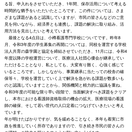
る旨、申入れをさせていただき、1年間、保存活用について考える
時間的な猶予をいただいたところです。この件については、さま
ざまな課題があると認識していますが、市民の皆さんなどのご意
見を伺いながら、経済界とも連携し、課題の解決に取り組み、活
用方法を見出したいと考えています。
最後となる4点目は、小樽看護専門学校についてです。昨年8
月、令和3年度の学生募集の再開については、同校を運営する学校
法人共育の森学園と協定を締結させていただき、11月には、令和4
年度以降の学校運営について、医療法人社団心優会が継承してい
ただけることとなり、私としても、大変有り難く、心強く感じて
いるところです。しかしながら、事業継承に当たっての校舎の確
保等々、学校を運営していく上で解決を急がれる課題が数多いも
のと認識していますことから、関係機関と精力的に協議を重ね、
令和3年度の可能な限り早い段階で、当面解決すべき課題をクリア
し、本市における看護師資格取得の機会の拡大、医療現場の看護
師の確保、そして若い世代の人口定着につなげていきたいと考え
ています。
年が明けたばかりですが、気を緩めることなく、本年も着実に市
政を推進していく所存でありますので、引き続き市民の皆さんの