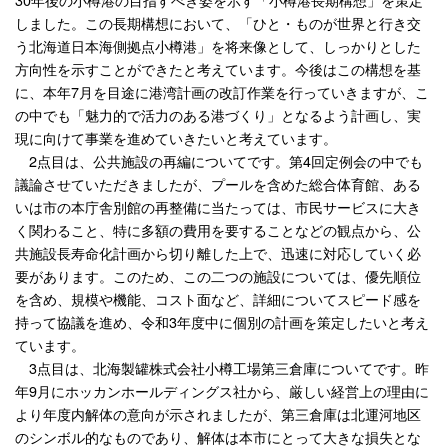
しました。この長期構想において、「ひと・ものが世界と行き交
う北海道日本海側拠点小樽港」を将来像として、しっかりとした
方向性を示すことができたと考えています。今後はこの構想を基
に、本年7月を目途に港湾計画の改訂作業を行っていきますが、こ
の中でも「魅力的で活力のある港づくり」となるよう計画し、実
現に向けて事業を進めていきたいと考えています。
2点目は、公共施設の再編についてです。第4回定例会の中でも
議論させていただきましたが、プールを含めた総合体育館、ある
いは市の本庁舎別館の再整備に当たっては、市民サービスに大き
く関わること、特に多額の費用を要することなどの観点から、公
共施設長寿命化計画から切り離した上で、迅速に対応していく必
要があります。このため、この二つの施設については、優先順位
を含め、規模や機能、コスト面など、詳細についてスピード感を
持って協議を進め、令和3年度中に個別の計画を策定したいと考え
ています。
3点目は、北海製罐株式会社小樽工場第三倉庫についてです。昨
年9月にホッカンホールディングス社から、厳しい経営上の理由に
より年度内解体の意向が示されましたが、第三倉庫は北運河地区
のシンボル的なものであり、解体は本市にとって大きな損失とな