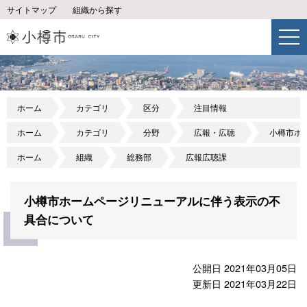
サイトマップ
組織から探す
ホーム
カテゴリ
区分
注目情報
ホーム
カテゴリ
分野
広報・広聴
小樽市ホ
ホーム
組織
総務部
広報広聴課
小樽市ホームページリニューアルに伴う表示の不
具合について
公開日 2021年03月05日
更新日 2021年03月22日