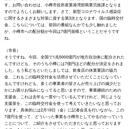
す。お問い合わせは、小樽市役所産業港湾部商業労政課となりま
すのでよろしくお願いします。さて、新型コロナウイルス感染症
に関するさまざまな対策に資する第3次となります、国の臨時交付
金。こちらについては、前回の番組なんかでも少し触れました
が、小樽市への配分額が今回は7億円規模ということだそうです
ね。
（市長）
そうですね。今回、全国で1兆5000億円が地方自治体に配分された
んですけども、そのうち小樽には7億円ほどの配分が決定をされま
した。もう私どもといたしましては、飲食店の休業要請の協力
金、これもこの臨時交付金を活用させていただくことになってい
るんですけれども、多くの事業者の皆さんが売り上げの減少だと
かにお困りお悩みになってると思いますので、事業継続のための
支援金、これは去年も一度やっているんですけれど、同じような
支援策を、この臨時交付金を使って考えていきたいなと思ってお
ります。具体的には2月19日（金）に記者会見を行いながら、この
7億円を使って、どういった事業を小樽市としてやるのかっていう
ことについて、ご紹介をさせていただきたいなと思っております