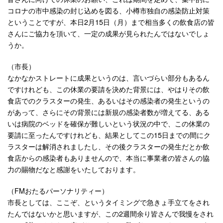
コロナの市中感染の封じ込めを図る、小樽市独自の感染防止対策
ということですが、本日2月15日（月）まで相当多くの飲食店の皆
さんにご協力を頂いて、一定の成果が見られたんではないでしょ
うか。
（市長）
なかなかストレートに成果というのは、言いづらい部分もあるん
ですけれども、この休業の要請を決めた背景には、やはりその飲
食店でのクラスターの発生、あるいはその感染者の発生というの
があって、さらにその背景には新規の感染者数が増えてる、ある
いは病院のベッドを確保が難しいという状況の中で、この休業の
要請に至ったんですけれども、結果としてこの15日までの間にク
ラスターは解消されましたし、その後クラスターの発生だとか飲
食店からの感染者もありませんので、本当に事業者の皆さんの協
力の賜物だなと感謝をいたしております。
（FMおたるパーソナリティー）
市長としては、ここぞ、というタイミングで急きょ手立てをされ
たんではないかと思いますが、この2週間余り皆さんで我慢をされ