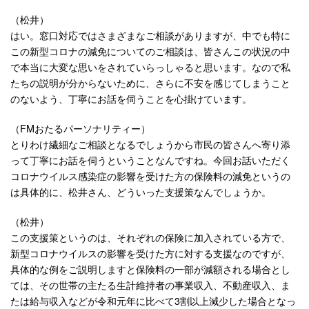
（松井）
はい。窓口対応ではさまざまなご相談がありますが、中でも特に
この新型コロナの減免についてのご相談は、皆さんこの状況の中
で本当に大変な思いをされていらっしゃると思います。なので私
たちの説明が分からないために、さらに不安を感じてしまうこと
のないよう、丁寧にお話を伺うことを心掛けています。
（FMおたるパーソナリティー）
とりわけ繊細なご相談となるでしょうから市民の皆さんへ寄り添
って丁寧にお話を伺うということなんですね。今回お話いただく
コロナウイルス感染症の影響を受けた方の保険料の減免というの
は具体的に、松井さん、どういった支援策なんでしょうか。
（松井）
この支援策というのは、それぞれの保険に加入されている方で、
新型コロナウイルスの影響を受けた方に対する支援なのですが、
具体的な例をご説明しますと保険料の一部が減額される場合とし
ては、その世帯の主たる生計維持者の事業収入、不動産収入、ま
たは給与収入などが令和元年に比べて3割以上減少した場合となっ