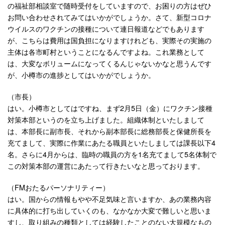
の福祉部相談室で随時受付をしていますので、お困りの方はぜひ
お問い合わせされてみてはいかがでしょうか。さて、新型コロナ
ウイルスのワクチンの接種について連日報道などでもあります
が、こちらは費用は国負担になりますけれども、実際その実施の
主体は各市町村ということになるんですよね。これ業務として
は、大変なボリュームになってくるんじゃないかなと思うんです
が、小樽市の進捗としてはいかがでしょうか。
（市長）
はい。小樽市としてはですね、まず2月5日（金）にワクチン接種
対策本部というのを立ち上げました。組織体制といたしまして
は、本部長に副市長、それから副本部長に総務部長と保健所長を
充てまして、実際に作業にあたる職員といたしましては課長以下4
名。さらに4月からは、臨時の職員の方を1名充てまして5名体制で
この対策本部の運営にあたって行きたいなと思っております。
（FMおたるパーソナリティー）
はい。国からの情報もやや不足気味と言いますか、あの業務内容
に具体的に打ち出していくのも、なかなか大変で難しいと思いま
すし、取り組みの種類としては経験したことのない大規模なもの