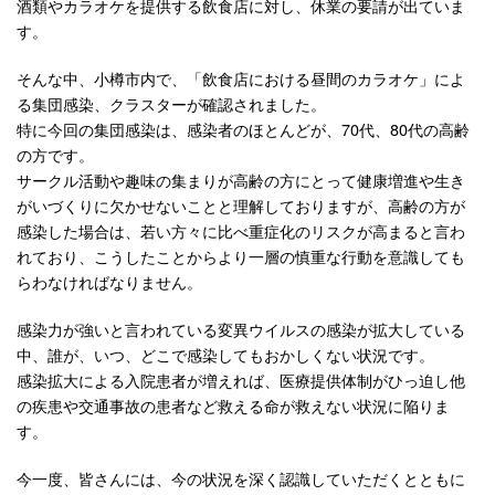
酒類やカラオケを提供する飲食店に対し、休業の要請が出ていま
す。
そんな中、小樽市内で、「飲食店における昼間のカラオケ」によ
る集団感染、クラスターが確認されました。
特に今回の集団感染は、感染者のほとんどが、70代、80代の高齢
の方です。
サークル活動や趣味の集まりが高齢の方にとって健康増進や生き
がいづくりに欠かせないことと理解しておりますが、高齢の方が
感染した場合は、若い方々に比べ重症化のリスクが高まると言わ
れており、こうしたことからより一層の慎重な行動を意識しても
らわなければなりません。
感染力が強いと言われている変異ウイルスの感染が拡大している
中、誰が、いつ、どこで感染してもおかしくない状況です。
感染拡大による入院患者が増えれば、医療提供体制がひっ迫し他
の疾患や交通事故の患者など救える命が救えない状況に陥りま
す。
今一度、皆さんには、今の状況を深く認識していただくとともに