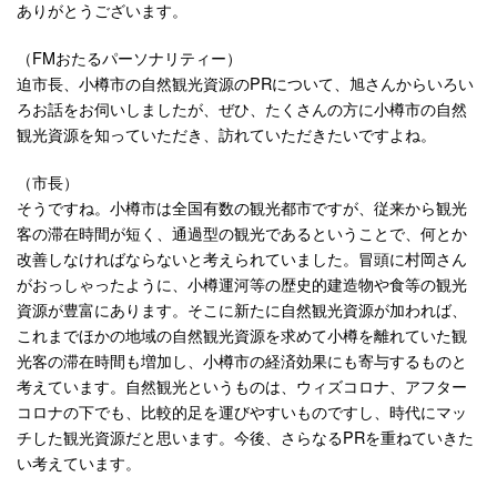
ありがとうございます。
（FMおたるパーソナリティー）
迫市長、小樽市の自然観光資源のPRについて、旭さんからいろい
ろお話をお伺いしましたが、ぜひ、たくさんの方に小樽市の自然
観光資源を知っていただき、訪れていただきたいですよね。
（市長）
そうですね。小樽市は全国有数の観光都市ですが、従来から観光
客の滞在時間が短く、通過型の観光であるということで、何とか
改善しなければならないと考えられていました。冒頭に村岡さん
がおっしゃったように、小樽運河等の歴史的建造物や食等の観光
資源が豊富にあります。そこに新たに自然観光資源が加われば、
これまでほかの地域の自然観光資源を求めて小樽を離れていた観
光客の滞在時間も増加し、小樽市の経済効果にも寄与するものと
考えています。自然観光というものは、ウィズコロナ、アフター
コロナの下でも、比較的足を運びやすいものですし、時代にマッ
チした観光資源だと思います。今後、さらなるPRを重ねていきた
い考えています。