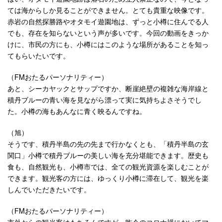
ては海からしか見ることができません。とても貴重な映像です。
赤岩の自然探勝路やオタモイ遊園地は、ずっと小樽に住んでる人
でも、存在を知らないという声が多いです。今回の動画をきっか
けに、市民の方にも、小樽にはこのような場所があることを知っ
てもらいたいです。
（FMおたるパーソナリティー）
あと、シーカヤックとサップですか、断崖絶壁の複雑な海岸線と
積丹ブルーの青い海を見ながら漂って実に気持ちよさそうでし
た。小樽の海もあんなに青く映るんですね。
（旭）
そうです、積丹半島の先の先まで行かなくとも、「積丹半島の玄
関口」小樽で積丹ブルーの美しい海を充分堪能できます。歴史も
食も、自然観光も、小樽市では、全ての観光資源を楽しむことが
できます。観光客の方には、ゆっくり小樽に滞在して、観光を楽
しんでいただきたいです。
（FMおたるパーソナリティー）
市外からの観光客はもちろんですが、昨今のコロナ禍においてマ