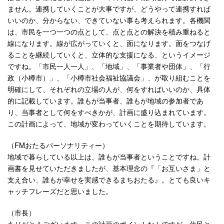
ません。連携していくことが大事ですが、どうやって連携すれば
いいのか、分からない、できていない事も考えられます。各機関
は、市民を一つ一つの点として、点と点との解決を積み重ねると
線になります。線が広がっていくと、面になります。面をつなげ
ることを継続していくと、立体的な支援になる、というイメージ
ですね。「市民一人一人」、「地域」、「事業者や団体」、「行
政（小樽市）」、「小樽市社会福祉協議会」、が取り組むことを
明確にして、それぞれの立場の人が、何をすればいいのか、具体
的に記載しています。誰もが当事者、誰もが地域の参加者であ
り、当事者として何をすべきかが、計画に盛り込まれています。
この計画によって、地域が変わっていくことを期待しています。
（FMおたるパーソナリティー）
地域で暮らしている以上は、誰もが当事者ということですね。計
画書を見せていただきましたが、基本理念の『「お互いさま」と
支え合い、誰もが幸せを実感できるまちおたる』。とても良いキ
ャッチフレーズだと思いました。
（市長）
ありがとうございます。この計画のポイントなんですが、住民と