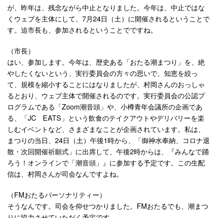
が、昨年は、残念ながら中止となりました。今年は、中止ではな
くウェブを主体にして、7月24日（土）に開催されるということで
す。迫市長も、参加されるということでですね。
（市長）
はい、参加します。今年は、歴史ある「おたる潮まつり」を、絶
やしたくないという、実行委員会の方々の思いで、知恵を絞っ
て、規模を縮小することにはなりましたが、村岡さんのおっしゃ
るとおり、ウェブ主体で開催されるのです。実行委員会の公認プ
ログラムである「Zoom潮音頭」や、小樽青年会議所の企画であ
る、「JC EATS」という飲食のテイクアウトやデリバリーを楽
しむイベントなど、さまざまなことが企画されています。私は、
まつりの当日、24日（土）午後1時から、「御神水奉納、コロナ退
散・次回開催祈願式」に出席して、午後2時からは、『みんなで踊
ろう！オンラインで「潮音頭」』に参加する予定です。この生配
信は、村岡さんが司会なんですよね。
（FMおたるパーソナリティー）
そうなんです。司会を仰せつかりました。FMおたるでも、潮まつ
りに協力させていただく予定です。