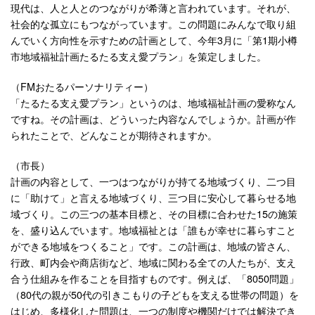
現代は、人と人とのつながりが希薄と言われています。それが、
社会的な孤立にもつながっています。この問題にみんなで取り組
んでいく方向性を示すための計画として、今年3月に「第1期小樽
市地域福祉計画たるたる支え愛プラン」を策定しました。
（FMおたるパーソナリティー）
「たるたる支え愛プラン」というのは、地域福祉計画の愛称なん
ですね。その計画は、どういった内容なんでしょうか。計画が作
られたことで、どんなことが期待されますか。
（市長）
計画の内容として、一つはつながりが持てる地域づくり、二つ目
に「助けて」と言える地域づくり、三つ目に安心して暮らせる地
域づくり。この三つの基本目標と、その目標に合わせた15の施策
を、盛り込んでいます。地域福祉とは「誰もが幸せに暮らすこと
ができる地域をつくること」です。この計画は、地域の皆さん、
行政、町内会や商店街など、地域に関わる全ての人たちが、支え
合う仕組みを作ることを目指すものです。例えば、「8050問題」
（80代の親が50代の引きこもりの子どもを支える世帯の問題）を
はじめ、多様化した問題は、一つの制度や機関だけでは解決でき