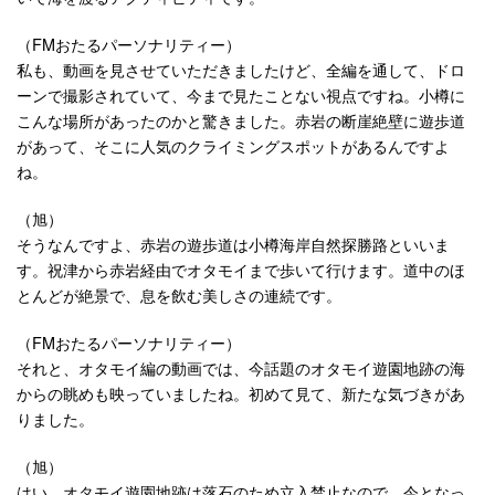
（FMおたるパーソナリティー）
私も、動画を見させていただきましたけど、全編を通して、ドロ
ーンで撮影されていて、今まで見たことない視点ですね。小樽に
こんな場所があったのかと驚きました。赤岩の断崖絶壁に遊歩道
があって、そこに人気のクライミングスポットがあるんですよ
ね。
（旭）
そうなんですよ、赤岩の遊歩道は小樽海岸自然探勝路といいま
す。祝津から赤岩経由でオタモイまで歩いて行けます。道中のほ
とんどが絶景で、息を飲む美しさの連続です。
（FMおたるパーソナリティー）
それと、オタモイ編の動画では、今話題のオタモイ遊園地跡の海
からの眺めも映っていましたね。初めて見て、新たな気づきがあ
りました。
（旭）
はい、オタモイ遊園地跡は落石のため立入禁止なので、今となっ