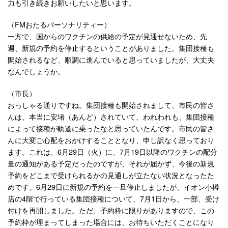
力も引き続きお願いしたいと思います。
（FMおたるパーソナリティー）
一方で、国からのワクチンの供給の予定が見通せないため、先
週、新規の予約を停止するということがありました。集団接種も
開始されるなど、順調に進んでいると思っていましたが、大丈夫
なんでしょうか。
（市長）
おっしゃる通りですね。集団接種も開始されまして、市民の皆さ
んは、本当に安堵（あんど）されていて、われわれも、集団接種
によって接種が軌道に乗ったなと思っていたんです。市民の皆さ
んに大変ご心配をおかけすることとなり、申し訳なく思っており
ます。これは、6月29日（火）に、7月19日以降のワクチンの配分
量の通知がある予定だったのですが、それが届かず、今後の新規
予約をどこまで受けられるかの見通しが立たない状況となったた
めです。6月29日に新規の予約を一旦停止しましたが、イオン小樽
店の4階で行っている集団接種について、7月1日から、一部、受け
付けを再開しました。ただ、予約枠に限りがありますので、この
予約枠が埋まってしまった場合には、お待ちいただくことになり