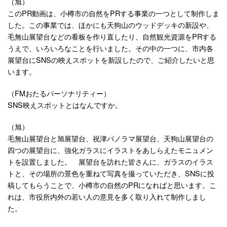
（旭）
このPR動画は、小樽市の自然をPRする事業の一つとして制作しま
した。この事業では、ほかにも天狗山のウッドデッキの新設や、
毛無山展望台などの看板を作り直したり、自然観光資源をPRする
うえで、いろいろなことを行いました。その中の一つに、市内各
展望台にSNSの映えスポットを新設したので、ご紹介したいと思
います。
（FMおたるパーソナリティー）
SNS映えスポットとはなんですか。
（旭）
毛無山展望台と旭展望台、祝津パノラマ展望台、天狗山展望台の
四つの展望台に、強化ガラスにイラストをあしらえたモニュメン
トを設置しました。 展望台を訪れた皆さんに、ガラスのイラス
トと、その場所の景色を重ねて写真を撮っていただき、SNSに投
稿してもらうことで、小樽市の自然のPRになればと思います。こ
れは、市役所内外の若い人の意見を多く取り入れて制作しまし
た。