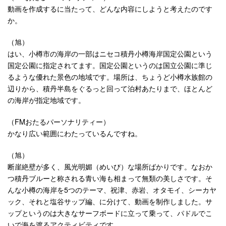
動画を作成するに当たって、どんな内容にしようと考えたのです
か。
（旭）
はい、小樽市の海岸の一部はニセコ積丹小樽海岸国定公園という
国定公園に指定されてます。国定公園というのは国立公園に準じ
るような優れた景色の地域です。場所は、ちょうど小樽水族館の
辺りから、積丹半島をぐるっと回って泊村あたりまで、ほとんど
の海岸が指定地域です。
（FMおたるパーソナリティー）
かなり広い範囲にわたっているんですね。
（旭）
断崖絶壁が多く、風光明媚（めいび）な場所ばかりです。なおか
つ積丹ブルーと称される青い海も相まって無類の美しさです。そ
んな小樽の海岸を5つのテーマ、祝津、赤岩、オタモイ、シーカヤ
ック、それと塩谷サップ編、に分けて、動画を制作しました。サ
ップというのは大きなサーフボードに立って乗って、パドルでこ
いで海を渡るアクティビティです。