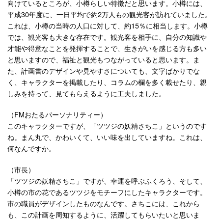
向けているところが、小樽らしい特徴だと思います。小樽には、
平成30年度に、一日平均で約2万人もの観光客が訪れていました。
これは、小樽の当時の人口に対して、約15％に相当します。小樽
では、観光客も大きな存在です。観光客を相手に、自分の知識や
才能や得意なことを発揮することで、生きがいを感じる方も多い
と思いますので、福祉と観光もつながっていると思います。ま
た、計画書のデザインや見やすさについても、文字ばかりでな
く、キャラクターを掲載したり、コラムの欄を多く載せたり、親
しみを持って、見てもらえるように工夫しました。
（FMおたるパーソナリティー）
このキャラクターですが、「ツツジの妖精さちこ」というのです
ね。まん丸で、かわいくて、いい味を出していますね。これは、
何なんですか。
（市長）
「ツツジの妖精さちこ」ですが、幸運を呼ぶふくろう、そして、
小樽の市の花であるツツジをモチーフにしたキャラクターです。
市の職員がデザインしたものなんです。さちこには、これから
も、この計画を周知するように、活躍してもらいたいと思いま