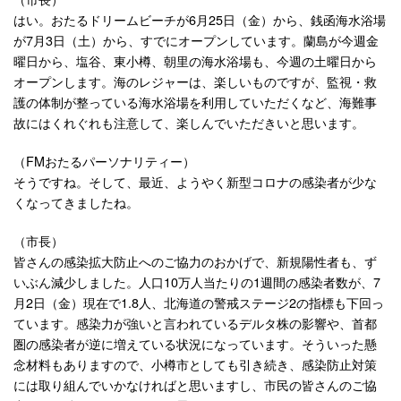
はい。おたるドリームビーチが6月25日（金）から、銭函海水浴場
が7月3日（土）から、すでにオープンしています。蘭島が今週金
曜日から、塩谷、東小樽、朝里の海水浴場も、今週の土曜日から
オープンします。海のレジャーは、楽しいものですが、監視・救
護の体制が整っている海水浴場を利用していただくなど、海難事
故にはくれぐれも注意して、楽しんでいただきいと思います。
（FMおたるパーソナリティー）
そうですね。そして、最近、ようやく新型コロナの感染者が少な
くなってきましたね。
（市長）
皆さんの感染拡大防止へのご協力のおかげで、新規陽性者も、ず
いぶん減少しました。人口10万人当たりの1週間の感染者数が、7
月2日（金）現在で1.8人、北海道の警戒ステージ2の指標も下回っ
ています。感染力が強いと言われているデルタ株の影響や、首都
圏の感染者が逆に増えている状況になっています。そういった懸
念材料もありますので、小樽市としても引き続き、感染防止対策
には取り組んでいかなければと思いますし、市民の皆さんのご協