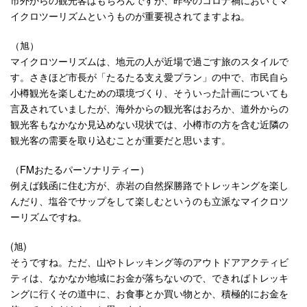
イクロツーリズムというものが重要視されてますよね。
（旭）
マイクロツーリズムは、地元の人が近場で過ごす旅のスタイルで
す。さきほど市長が「たるたる支え愛プラン」の中で、市民自ら
小樽観光を楽しむための環境づくり、そういった計画についても
言及されていましたが、海外からの観光客はおろか、道外からの
観光客もなかなか見込めない現状では、小樽市の方を含む近隣の
観光客の需要を取り込むことが重要だと思います。
（FMおたるパーソナリティー）
例えば銭函に住む方が、赤岩の自然探勝路でトレッキングを楽し
んだり、塩谷でサップをして楽しむというのも立派なマイクロツ
ーリズムですね。
(旭)
そうですね。ただ、山やトレッキング等のアウトドアアクティビ
ティは、なかなか地域にお金が落ちないので、できればトレッキ
ングに行くその道中に、お食事とか買い物とか、積極的にお金を