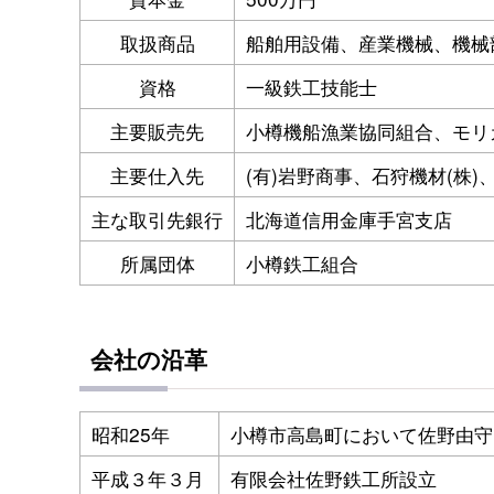
取扱商品
船舶用設備、産業機械、機械
資格
一級鉄工技能士
主要販売先
小樽機船漁業協同組合、モリカ
主要仕入先
(有)岩野商事、石狩機材(株)
主な取引先銀行
北海道信用金庫手宮支店
所属団体
小樽鉄工組合
会社の沿革
昭和25年
小樽市高島町において佐野由守
平成３年３月
有限会社佐野鉄工所設立