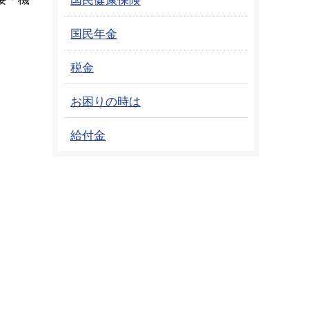
。
国民年金
税金
お困りの時は
給付金