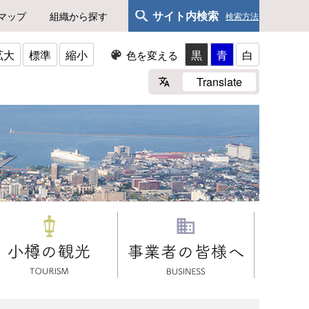
サイト内検索
マップ
組織から探す
検索方法
拡大
標準
縮小
黒
青
白
色を変える
Translate