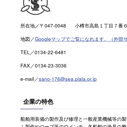
所在地／〒047-0048
小樽市高島１丁目７番
地図／
Googleマップでご覧になれます。（外部
TEL／0134-22-6481
FAX／0134-23-3036
e-mail／
sano-176@sea.plala.or.jp
企業の特色
船舶用装備の製作及び修理と一般産業機械等の製
ム製作やロープ等のウインチ、各船舶の漁具の整