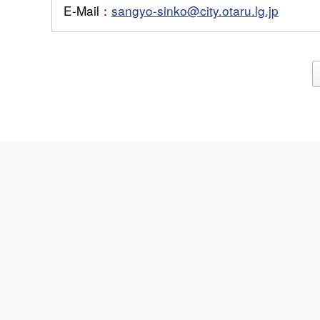
E-Mail
：
sangyo-sinko@city.otaru.lg.jp