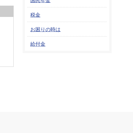
税金
お困りの時は
給付金