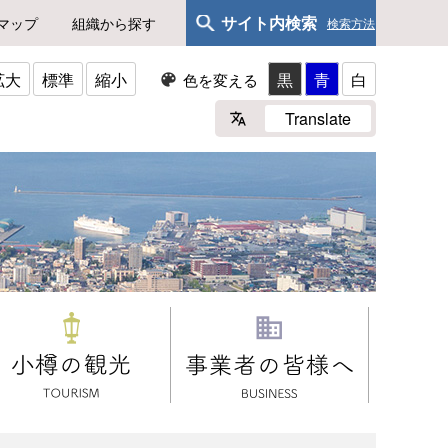
サイト内検索
マップ
組織から探す
検索方法
拡大
標準
縮小
黒
青
白
色を変える
Translate