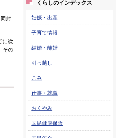
くらしのインデックス
妊娠・出産
を同封
子育て情報
でに繰
結婚・離婚
、その
引っ越し
ごみ
仕事・就職
おくやみ
国民健康保険
国民年金