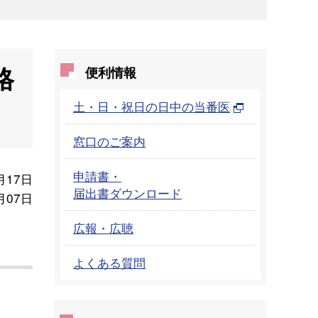
格
便利情報
土・日・祝日の日中の当番医
窓口のご案内
申請書・
月17日
届出書ダウンロード
月07日
広報・広聴
よくある質問