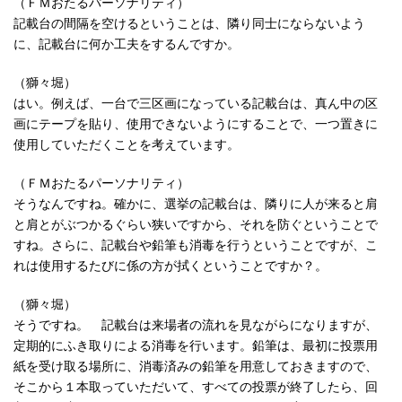
（ＦＭおたるパーソナリティ）
記載台の間隔を空けるということは、隣り同士にならないよう
に、記載台に何か工夫をするんですか。
（獅々堀）
はい。例えば、一台で三区画になっている記載台は、真ん中の区
画にテープを貼り、使用できないようにすることで、一つ置きに
使用していただくことを考えています。
（ＦＭおたるパーソナリティ）
そうなんですね。確かに、選挙の記載台は、隣りに人が来ると肩
と肩とがぶつかるぐらい狭いですから、それを防ぐということで
すね。さらに、記載台や鉛筆も消毒を行うということですが、こ
れは使用するたびに係の方が拭くということですか？。
（獅々堀）
そうですね。 記載台は来場者の流れを見ながらになりますが、
定期的にふき取りによる消毒を行います。鉛筆は、最初に投票用
紙を受け取る場所に、消毒済みの鉛筆を用意しておきますので、
そこから１本取っていただいて、すべての投票が終了したら、回