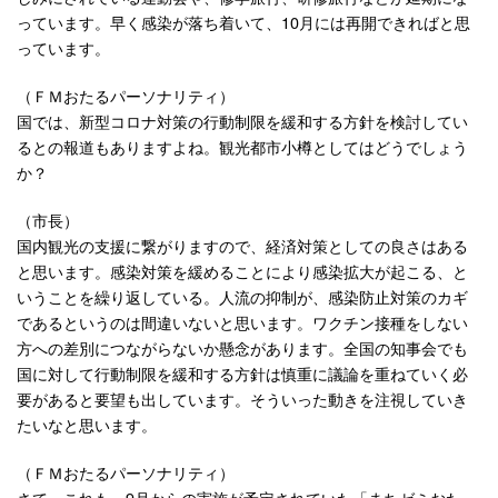
っています。早く感染が落ち着いて、10月には再開できればと思
っています。
（ＦＭおたるパーソナリティ）
国では、新型コロナ対策の行動制限を緩和する方針を検討してい
るとの報道もありますよね。観光都市小樽としてはどうでしょう
か？
（市長）
国内観光の支援に繋がりますので、経済対策としての良さはある
と思います。感染対策を緩めることにより感染拡大が起こる、と
いうことを繰り返している。人流の抑制が、感染防止対策のカギ
であるというのは間違いないと思います。ワクチン接種をしない
方への差別につながらないか懸念があります。全国の知事会でも
国に対して行動制限を緩和する方針は慎重に議論を重ねていく必
要があると要望も出しています。そういった動きを注視していき
たいなと思います。
（ＦＭおたるパーソナリティ）
さて、これも、9月からの実施が予定されていた「まちゼミおた