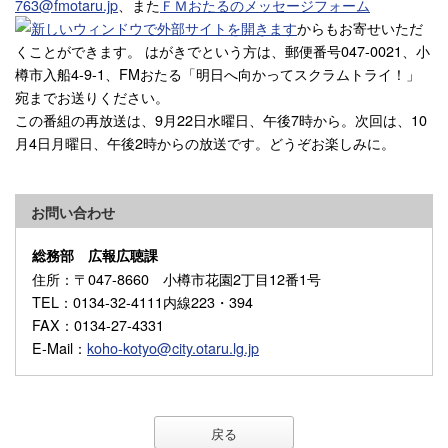
763@fmotaru.jp
、また
ＦＭおたるのメッセージフォーム
からもお寄せいただ
くことができます。 はがきでという方は、郵便番号047-0021、小
樽市入船4-9-1、FMおたる「明日へ向かってスクラムトライ！」
宛までお送りください。
この番組の再放送は、9月22日水曜日、午後7時から。次回は、10
月4日月曜日、午後2時からの放送です。どうぞお楽しみに。
お問い合わせ
総務部 広報広聴課
住所
：〒047-8660 小樽市花園2丁目12番1号
TEL
：0134-32-4111内線223・394
FAX
：0134-27-4331
E-Mail
：
koho-kotyo@city.otaru.lg.jp
戻る