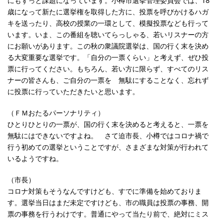
歳になって新たに選挙権を取得した方に、投票を呼びかけるハガ
キを送ったり、高校の授業の一環として、模擬投票なども行って
います。いま、この番組を聴いてらっしゃる、若いリスナーの方
にお願いがあります。この秋の衆議院選挙は、国の行く末を決め
る大変重要な選挙です。「自分の一票くらい」と考えず、ぜひ投
票に行ってください。もちろん、若い方に限らず、すべてのリス
ナーの皆さんも、ご自分の一票を 無駄にすることなく、忘れず
に投票に行っていただきたいと思います。
（ＦＭおたるパーソナリティ）
ひとりひとりの一票が、国の行く末を決めると考えると、一票を
無駄にはできないですよね。 さて迫市長、小樽ではコロナ禍で
行う初めての選挙ということですが、さまざまな対策が行われて
いるようですね。
（市長）
コロナ対策もそうなんですけども、すでに準備を始めておりま
す。選挙当日はまだ未定ですけども、市の職員は投票の事務、開
票の事務を行うわけです。普通にやって当たり前で、絶対にミス