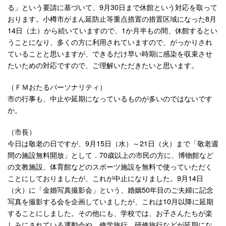
る」という要請に基づいて、9月30日まで休館という対応を取って
おります。小樽市がまん延防止等重点措置の措置区域になった8月
14日（土）から続いていますので、1か月半もの間、休館するとい
うことになり、多くの方に利用されていますので、がっかりされ
ていることと思いますが、できるだけ早い時期に感染を収束させ
たいための対応ですので、ご理解いただきたいと思います。
（ＦＭおたるパーソナリティ）
市の行事も、中止や延期になっているものが多いのではないです
か。
（市長）
今日は敬老の日ですが、9月15日（水）～21日（火）まで「敬老週
間の施設無料開放」として．70歳以上の市民の方に、博物館など
の文教施設、体育館などのスポーツ施設を無料で使っていただく
ことにしておりましたが、これが中止になりました。9月14日
（火）に「金婚写真撮影会」という、婚姻50年目のご夫婦に記念
写真を撮影する会を企画していましたが、これは10月以降に延期
することにしました。その他にも、学校では、お子さんたちが楽
しみにされている運動会や、修学旅行、研修旅行などが延期にな