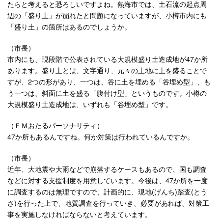
たらと考えると恐ろしいですよね。熱海市では、土石流の起点周
辺の「盛り土」が崩れたと問題になっていますが、小樽市内にも
「盛り土」の箇所はあるのでしょうか。
（市長）
市内にも、現段階で公表されている大規模盛り土造成地が47か所
あります。盛り土とは、文字通り、元々の土地に土を盛ることで
すが、2つの形があり、一つは、谷に土を埋める「谷埋め型」、も
う一つは、斜面に土を盛る「腹付け型」というものです。小樽の
大規模盛り土造成地は、いずれも「谷埋め型」です。
（ＦＭおたるパーソナリティ）
47か所もあるんですね。何か対策は行われているんですか。
（市長）
近年、大地震や大雨などで崩落するケースもあるので、国も調査
などに対する支援制度を用意しています。今後は、47か所を一度
に調査するのは無理ですので、計画的に、現地(げんち)踏査(とう
さ)を行った上で、地質調査を行っていき、必要があれば、対策工
事を実施しなければならないと考えています。