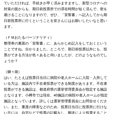
ていただければ、手続きが早く済みますますし、新型コロナへの
対策の面からも、期日前投票所での滞在時間が短く済んで、密を
避けることになりますので、ぜひ、「宣誓書」へ記入してから期
日前投票所に行くということを皆さんにはお願いしたいなと思い
ます。
（ＦＭおたるパーソナリティ）
整理券の裏面の「宣誓書」に、あらかじめ記入をしておくという
ことですね。分かりました。ところで、期日前投票以外にも、投
票ができる方法が色々あると伺いましたが、どのようなものでし
ょうか？
（獅々堀）
はい、たとえば投票日当日に病院や老人ホームに入院・入所して
いる方は、施設内で不在者投票ができる制度があります。不在者
投票ができる施設は、都道府県の選挙管理委員会が指定する施設
となります。小樽市では現在、40施設の病院や老人ホームが指定
施設となっています。詳しくは選挙管理委員会にお問合せくださ
い。また、重度の障害などのため、投票日当日に投票所に行けな
い方には、自宅などで投票の記載をし、郵送により投票すること