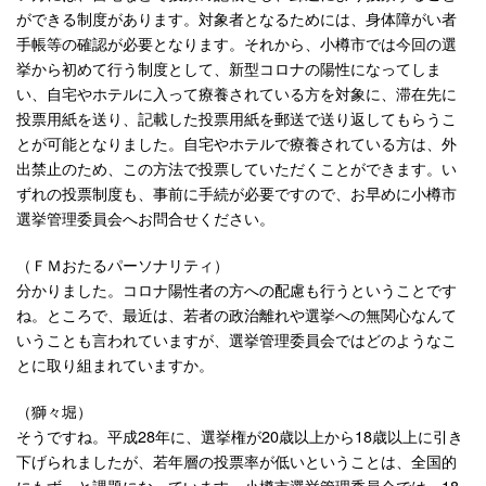
ができる制度があります。対象者となるためには、身体障がい者
手帳等の確認が必要となります。それから、小樽市では今回の選
挙から初めて行う制度として、新型コロナの陽性になってしま
い、自宅やホテルに入って療養されている方を対象に、滞在先に
投票用紙を送り、記載した投票用紙を郵送で送り返してもらうこ
とが可能となりました。自宅やホテルで療養されている方は、外
出禁止のため、この方法で投票していただくことができます。い
ずれの投票制度も、事前に手続が必要ですので、お早めに小樽市
選挙管理委員会へお問合せください。
（ＦＭおたるパーソナリティ）
分かりました。コロナ陽性者の方への配慮も行うということです
ね。ところで、最近は、若者の政治離れや選挙への無関心なんて
いうことも言われていますが、選挙管理委員会ではどのようなこ
とに取り組まれていますか。
（獅々堀）
そうですね。平成28年に、選挙権が20歳以上から18歳以上に引き
下げられましたが、若年層の投票率が低いということは、全国的
にもずっと課題になっています。小樽市選挙管理委員会では、18