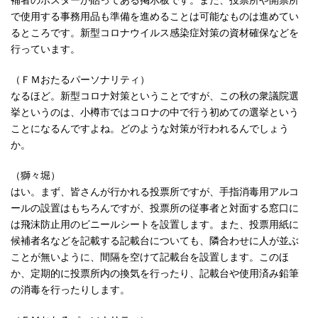
で使用する事務用品も準備を進めることは可能なものは進めてい
るところです。新型コロナウイルス感染症対策の資材確保などを
行っています。
（ＦＭおたるパーソナリティ）
なるほど。新型コロナ対策ということですが、この秋の衆議院選
挙というのは、小樽市ではコロナの中で行う初めての選挙という
ことになるんですよね。どのような対策が行われるんでしょう
か。
（獅々堀）
はい。まず、皆さんが行かれる投票所ですが、手指消毒用アルコ
ールの設置はもちろんですが、投票所の従事者と対面する窓口に
は飛沫防止用のビニールシートを設置します。また、投票用紙に
候補者名などを記載する記載台についても、隣合わせに人が並ぶ
ことが無いように、間隔を空けて記載台を設置します。このほ
か、定期的に投票所内の換気を行ったり、記載台や使用済み鉛筆
の消毒を行ったりします。