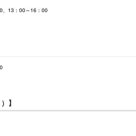
0、13：00～16：00
0
６）】