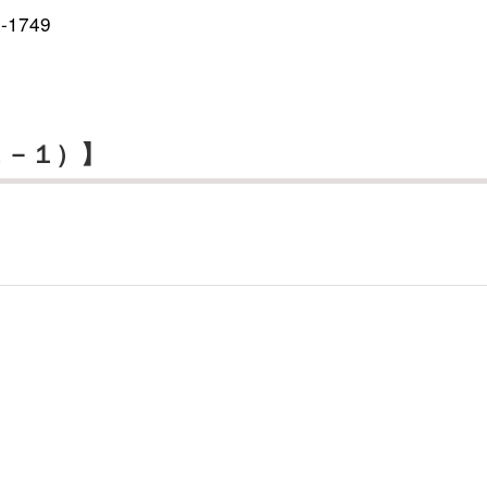
1749
２－１）】