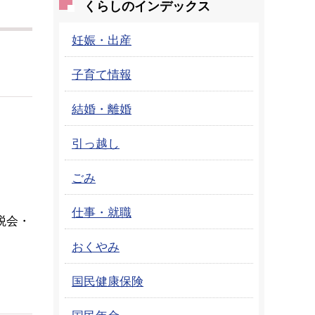
くらしのインデックス
妊娠・出産
子育て情報
結婚・離婚
引っ越し
ごみ
仕事・就職
税会・
おくやみ
国民健康保険
国民年金