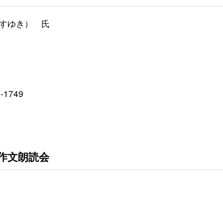
すゆき） 氏
1749
作文朗読会