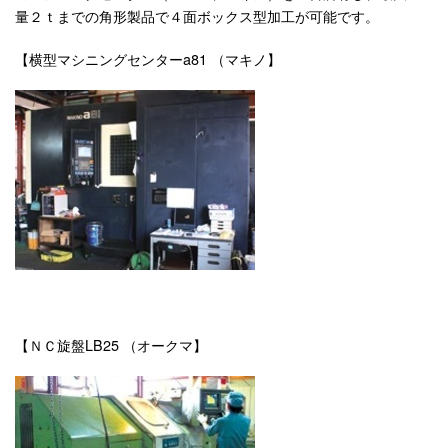
量２ｔまでの角形製品で４面ボックス型加工が可能です。
【横型マシニングセンターa81 （マキノ】
【ＮＣ旋盤LB25 （オークマ】