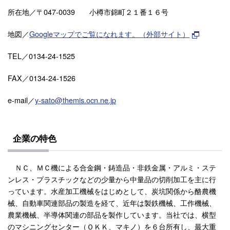
所在地／〒047-0039
小樽市錦町２１番１６号
地図／
Googleマップでご覧になれます。（外部サイト）
TEL／0134-24-1525
FAX／0134-24-1526
e-mail／
y-sato@themis.ocn.ne.jp
企業の特色
ＮＣ、ＭＣ機による合金鋼・鋳造品・非鉄金属・アルミ・ステ
ンレス・プラスチックなどの少量から中量品の切削加工を主に行
っています。水産加工機械をはじめとして、炭坑関係から酪農機
械、自動車関連部品の製造を経て、近年は製鉄機械、工作機械、
農業機械、半導体関連の部品を製作しています。当社では、横型
のマシニングセンター（ＯＫＫ、マキノ）を６台所有し、最大重