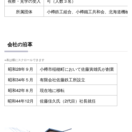
視察・見学の受入
可（人数３名）
所属団体
小樽鉄工組合、小樽鐵工共和会、北海道機械
会社の沿革
昭和28年９月
小樽市稲穂町において佐藤寅雄氏が創業
昭和34年５月
有限会社佐藤鉄工所設立
昭和42年８月
現在地に移転
昭和44年12月
佐藤佳久氏（2代目）社長就任